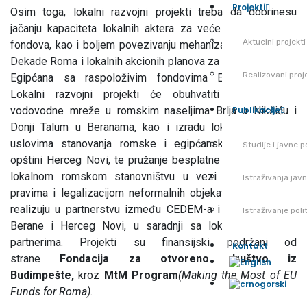
Projekti
Osim toga, lokalni razvojni projekti treba da doprinesu
jačanju kapaciteta lokalnih aktera za veće privlačenje EU
Aktuelni projekti
fondova, kao i boljem povezivanju mehanizama Nacionalne
Dekade Roma i lokalnih akcionih planova za inkluziju Roma i
Realizovani proj
Egipćana sa raspoloživim fondovima Evropske unije.
Lokalni razvojni projekti će obuhvatiti rekonstrukciju
vodovodne mreže u romskim naseljima Brlja u Nikšiću i
Publikacije
Donji Talum u Beranama, kao i izradu lokalne studije o
uslovima stanovanja romske i egipćanske zajednice u
Studije i javne po
opštini Herceg Novi, te pružanje besplatne pravne pomoći
lokalnom romskom stanovništvu u vezi sa stanarskim
Istraživanja jav
pravima i legalizacijom neformalnih objekata. Projekti se
realizuju u partnerstvu između CEDEM-a i opština Nikšić,
Istraživanje pol
Berane i Herceg Novi, u saradnji sa lokalnim romskim
partnerima. Projekti su finansijski podržani od
Kontakt
strane
Fondacija za otvoreno društvo iz
Budimpešte,
kroz
MtM Program
(Making the Most of EU
Funds for Roma).