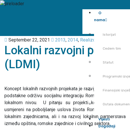
O
nama
Istorijat
September 22, 2021
2013
,
2014
,
Realizovani projekti
Lokalni razvojni projekti
Cedem tim
(LDMI)
Statut
Programski izvje
Koncept lokalnih razvojnih projekata je razvijen sa ciljem da
Finansijski izvješ
podstakne održivu socijalnu integraciju Roma i Egipćana na
lokalnom nivou. U pitanju su projekti koji su direktno
Ostala dokumen
usmjereni na poboljšanje uslova života Roma i Egipćana u
lokalnim zajednicama, ali i na razvoj lokalnih partnerstava
Vijesti
između opština, romske zajednice i civilnog sektora.
Događaji