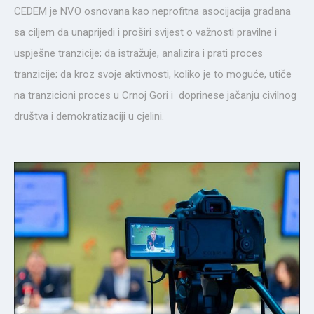
CEDEM je NVO osnovana kao neprofitna asocijacija građana
sa ciljem da unaprijedi i proširi svijest o važnosti pravilne i
uspješne tranzicije; da istražuje, analizira i prati proces
tranzicije; da kroz svoje aktivnosti, koliko je to moguće, utiče
na tranzicioni proces u Crnoj Gori i doprinese jačanju civilnog
društva i demokratizaciji u cjelini.