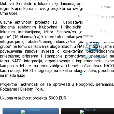
klubova, 3) mlade u lokalnim zjednicama, posebno u sjevernoj
Studije i javne
regiji. Krajnji korisnici ovog projekta su svi građani i građanke
politike
Crne Gore.
Istraživanja jav
mnjenja
Glavne aktivnosti projekta su: uspostavljanje saradnje sa
Istraživanje
školama (debatnim klubovima i školskim parlamentima) i
političkog javnog
lokalnim institucijama; izbor članova/ca „omladinske radne
mijenja
grupe“ (16 članova/ca) koja će biti nosilac javne debate o NATO
integracijama, obuka/trening članova/ca „omladinske radne
Kontakt
grupe“ na temu osnaživanja uloge mladih u NATO integracijama i
povećavanja njihove svijesti o kolektivnim bezbjednosnim
prijetnjama; priprema i štampanje promotivnog materijala na
temu NATO integracija; organizovanje i implementacija javne
kampanje/debate na temu zahtjeva i benefita članstva u NATO
kao i uticaju NATO integracija na lokalno stanovništvo, posebno
X
na mlade ljude.
Projektne aktivnosti će se sprovesti u Podgorici, Beranama,
Rožajama i Bijelom Polju.
Ukupna vrijednost projekta: 5900 EUR