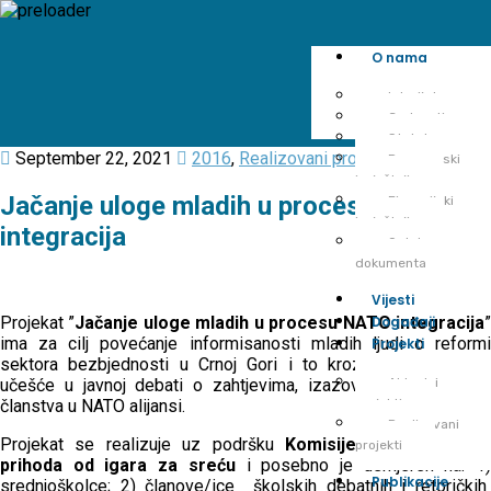
O nama
Istorijat
Cedem tim
Statut
September 22, 2021
2016
,
Realizovani projekti
Programski
izvještaji
Jačanje uloge mladih u procesu NATO
Finansijski
izvještaji
integracija
Ostala
dokumenta
Vijesti
Projekat ”
Jačanje uloge mladih u procesu NATO integracija
Događaji
ima za cilj povećanje informisanosti mladih ljudi o reformi
Projekti
sektora bezbjednosti u Crnoj Gori i to kroz njihovo aktivno
učešće u javnoj debati o zahtjevima, izazovima i benefitima
Aktuelni
članstva u NATO alijansi.
projekti
Realizovani
Projekat se realizuje uz podršku
Komisije za raspodijel
projekti
prihoda od igara za sreću
i posebno je usmjeren na: 1)
Publikacije
srednjoškolce; 2) članove/ice školskih debatnih i retoričkih