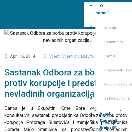
O
nama
Istorijat
Cedem tim
April 16, 2014
Vijesti
,
Vijesti o vladavini prava
Statut
Sastanak Odbora za borbu
Programski izvje
protiv korupcije i predstavnika
Finansijski izvješ
nevladinih organizacija
Ostala dokumen
Danas je u Skupštini Crne Gore organizovan prvi
Vijesti
konsultativni sastanak predsjednika Odbora za borbu protiv
Događaji
korupcije Predraga Bulatovića i zamjenika predsjednika
Projekti
Obrada Miše Stanišića sa predstavnicima nevladinih