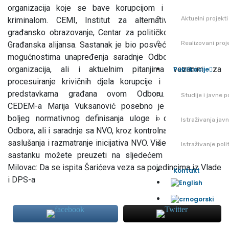
organizacija koje se bave korupcijom i organizovanim
Aktuelni projekti
kriminalom. CEMI, Institut za alternative, Centar za
građansko obrazovanje, Centar za političko obrazovanje i
Realizovani proj
Građanska alijansa. Sastanak je bio posvećen razgovoru o
mogućnostima unapređenja saradnje Odbora i nevladinih
organizacija, ali i aktuelnim pitanjima vezanim za
Publikacije
procesuiranje krivičnih djela korupcije i postupanje po
predstavkama građana ovom Odboru. Predstavnica
Studije i javne po
CEDEM-a Marija Vuksanović posebno je istakla značaj
boljeg normativnog definisanja uloge i djelokruga rada
Istraživanja jav
Odbora, ali i saradnje sa NVO, kroz kontrolna i konsultativno
saslušanja i razmatranje inicijativa NVO. Više detalja o ovom
Istraživanje pol
sastanku možete preuzeti na sljedećem linku: VIJESTI:
Milovac: Da se ispita Šarićeva veza sa pojedincima iz Vlade
Kontakt
i DPS-a