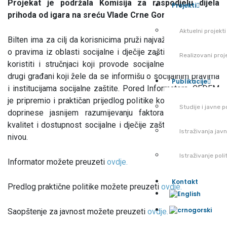
Projekat je podržala Komisija za raspodjelu dijela
Projekti
prihoda od igara na sreću Vlade Crne Gore.
Aktuelni projekti
Bilten ima za cilj da korisnicima pruži najvažnije informacije
o pravima iz oblasti socijalne i dječije zaštite. Bilten mogu
Realizovani proj
koristiti i stručnjaci koji provode socijalne politike, kao i
drugi građani koji žele da se informišu o socijalnim pravima
Publikacije
i institucijama socijalne zaštite. Pored Informatora, CEDEM
je pripremio i praktičan prijedlog politike koji ima za cilj da
Studije i javne po
doprinese jasnijem razumijevanju faktora koji utiču na
kvalitet i dostupnost socijalne i dječije zaštite na lokalnom
Istraživanja jav
nivou.
Istraživanje pol
Informator možete preuzeti
ovdje.
Kontakt
Predlog praktične politike možete preuzeti
ovdje.
Saopštenje za javnost možete preuzeti
ovdje.