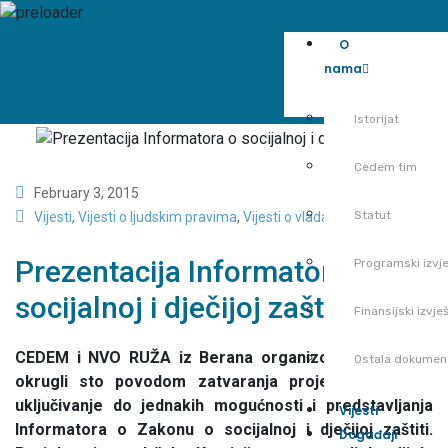
O
nama
Istorijat
Cedem tim
February 3, 2015
Statut
Vijesti
,
Vijesti o ljudskim pravima
,
Vijesti o vladavini prava
Prezentacija Informatora o
Programski izvje
socijalnoj i dječijoj zaštiti
Finansijski izvješ
CEDEM i NVO RUŽA iz Berana organizovali su danas
Ostala dokumen
okrugli sto povodom zatvaranja projekta Socijalno
uključivanje do jednakih mogućnosti i predstavljanja
Vijesti
Informatora o Zakonu o socijalnoj i dječijoj zaštiti.
Događaji