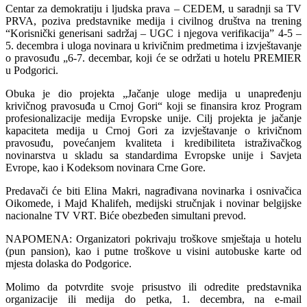
Centar za demokratiju i ljudska prava – CEDEM, u saradnji sa TV
PRVA, poziva predstavnike medija i civilnog društva na trening
“Korisnički generisani sadržaj – UGC i njegova verifikacija” 4-5 –
5. decembra i uloga novinara u krivičnim predmetima i izvještavanje
o pravosuđu „6-7. decembar, koji će se održati u hotelu PREMIER
u Podgorici.
Obuka je dio projekta „Jačanje uloge medija u unapređenju
krivičnog pravosuđa u Crnoj Gori“ koji se finansira kroz Program
profesionalizacije medija Evropske unije. Cilj projekta je jačanje
kapaciteta medija u Crnoj Gori za izvještavanje o krivičnom
pravosuđu, povećanjem kvaliteta i kredibiliteta istraživačkog
novinarstva u skladu sa standardima Evropske unije i Savjeta
Evrope, kao i Kodeksom novinara Crne Gore.
Predavači će biti Elina Makri, nagrađivana novinarka i osnivačica
Oikomede, i Majd Khalifeh, medijski stručnjak i novinar belgijske
nacionalne TV VRT. Biće obezbeđen simultani prevod.
NAPOMENA: Organizatori pokrivaju troškove smještaja u hotelu
(pun pansion), kao i putne troškove u visini autobuske karte od
mjesta dolaska do Podgorice.
Molimo da potvrdite svoje prisustvo ili odredite predstavnika
organizacije ili medija do petka, 1. decembra, na e-mail