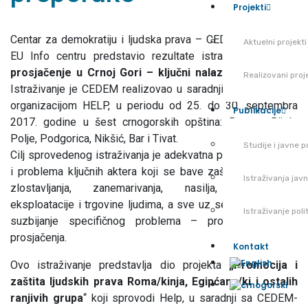
Projekti
Centar za demokratiju i ljudska prava – CEDEM je danas u
Aktuelni projekti
EU Info centru predstavio rezultate istraživanja “
Dječje
prosjačenje u Crnoj Gori – ključni nalazi i preporuke
“.
Realizovani proj
Istraživanje je CEDEM realizovao u saradnji sa njemačkom
organizacijom HELP, u periodu od 25. do 30. septembra
Publikacije
2017. godine u šest crnogorskih opština: Berane, Bijelo
Polje, Podgorica, Nikšić, Bar i Tivat.
Studije i javne po
Cilj sprovedenog istraživanja je adekvatna procjena potreba
i problema ključnih aktera koji se bave zaštitom djece od
Istraživanja jav
zlostavljanja, zanemarivanja, nasilja, delikvencije,
eksploatacije i trgovine ljudima, a sve uz set preporuka za
Istraživanje pol
suzbijanje specifičnog problema – problema dječjeg
prosjačenja.
Kontakt
Ovo istraživanje predstavlja dio projekta
„Promocija i
zaštita ljudskih prava Roma/kinja, Egipćana/ki i ostalih
ranjivih grupa
“ koji sprovodi Help, u saradnji sa CEDEM-