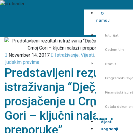
O
nama
Istorijat
Cedem tim
November 14, 2017
Istraživanje
,
Vijesti
,
Vijesti o
ljudskim pravima
Statut
Predstavljeni rezultati
Programski izvje
istraživanja “Dječje
Finansijski izvješ
prosjačenje u Crnoj
Ostala dokumen
Gori – ključni nalazi i
Vijesti
preporuke”
Događaji