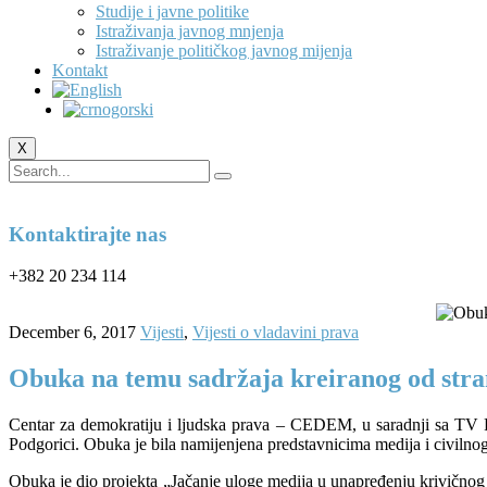
Studije i javne politike
Istraživanja javnog mnjenja
Istraživanje političkog javnog mijenja
Kontakt
X
Kontaktirajte nas
+382 20 234 114
December 6, 2017
Vijesti
,
Vijesti o vladavini prava
Obuka na temu sadržaja kreiranog od stran
Centar za demokratiju i ljudska prava – CEDEM, u saradnji sa TV 
Podgorici. Obuka je bila namijenjena predstavnicima medija i civilnog
Obuka je dio projekta „Jačanje uloge medija u unapređenju krivičnog p