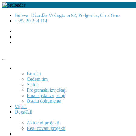
Bulevar Džordža Vašingtona 92, Podgorica, Crna Gora
+382 20 234 114
O nama
Istorijat
Cedem tim
Statut
Programski izvještaji
Finansijski izvještaji
Ostala dokumenta
Vijesti
Događaji
Projekti
Aktuelni projekti
Realizovani projekti
Publikacije