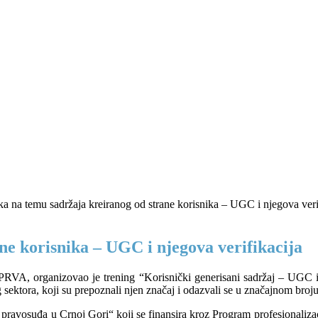
e korisnika – UGC i njegova verifikacija
PRVA, organizovao je trening “Korisnički generisani sadržaj – UGC 
 sektora, koji su prepoznali njen značaj i odazvali se u značajnom broju
ravosuđa u Crnoj Gori“ koji se finansira kroz Program profesionalizaci