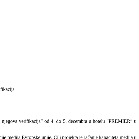
i njegova verifikacija” od 4. do 5. decembra u hotelu “PREMIER” u
.
je medija Evropske unije. Cilj projekta je jačanje kapaciteta medija u