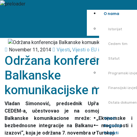
O nama
Istorijat
Cedem tim
November 11, 2014
Vijesti
,
Vijesti o EU integracijama
Održana konferencija
Statut
Balkanske
Programski izvje
komunikacijske mreže
Finansijski izvješ
Ostala dokumen
Vladan Simonović, predsednik Upravnog odbora
CEDEM-a, učestvovao je na osmoj konferenciji
Balkanske komunikacione mreže: „Ekonomske i
Vijesti
bezbednosne integracije na Balkanu – mogućnosti i
Događaji
izazovi“, koja je održana 7. novembra u Turskoj.
Projekti