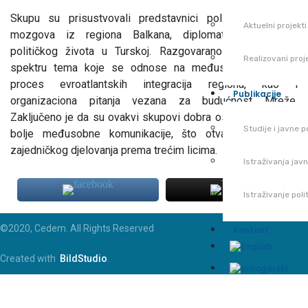
Skupu su prisustvovali predstavnici političkih trustova
Aktuelni projekti
mozgova iz regiona Balkana, diplomatskih misija i
političkog života u Turskoj. Razgovarano je o širokom
Realizovani proj
spektru tema koje se odnose na međusobnu saradnju,
proces evroatlantskih integracija regiona, kao i
Publikacije
organizaciona pitanja vezana za budućnost Mreže.
Zaključeno je da su ovakvi skupovi dobra osnova za razvoj
Studije i javne po
bolje međusobne komunikacije, što otvara mogućnost
zajedničkog djelovanja prema trećim licima.
Istraživanja jav
Istraživanje pol
©2020, Cedem. All Rights Reserved
Kontakt
Created with
BildStudio
.