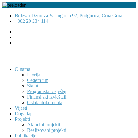
Bulevar Džordža Vašingtona 92, Podgorica, Crna Gora
+382 20 234 114
O nama
Istorijat
Cedem tim
Statut
Programski izvještaji
Finansijski izvještaji
Ostala dokumenta
Vijesti
Događaji
Projekti
Aktuelni projekti
Realizovani projekti
Publikacije