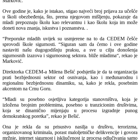
Marković.
Ove godine je, kako je istakao, stigao najveći broj prijava za učešće
u školi obezbeđenja, što, prema njegovom mišljenju, pokazuje da
mladi prepoznaju školu kao relevantnu i kao školu koja im može
doneti nova znanja, iskustva i poznanstva. .
“Preporuke mladih uvijek su usmjerene na to da CEDEM češće
sprovodi škole sigurnosti. “Siguran sam da ćemo i ove godine
nastaviti našu dugogodišnju praksu, a sve u cilju donošenja
sigurnosnih izazova i sigurnosnog sektora. bliže mladima“, rekao je
Marković.
Direktorka CEDEM-a Milena Bešić podsjetila je da ta organizacija
prati bezbjednosni sektor od osnivanja, kao i međunarodnu i
regionalnu bezbjednosnu dinamiku, sa, kako je rekla, posebnim
akcentom na Crnu Goru.
“Mladi su posebno osjetljiva kategorija stanovništva, koja je
izložena brojnim problemima, posebno u tranzicionim društvima,
koja se dinamično mijenjaju u procesu izgradnje punog
demokratskog poretka”, rekao je Bešić.
Ona je rekla da su prisustvo nasilja u društvu, terorizma,
organizovanog kriminala, porast maloljetničke delikvencije i govora
mržnje, internet sigurnost i isključenost iz procesa odlučivanja samo