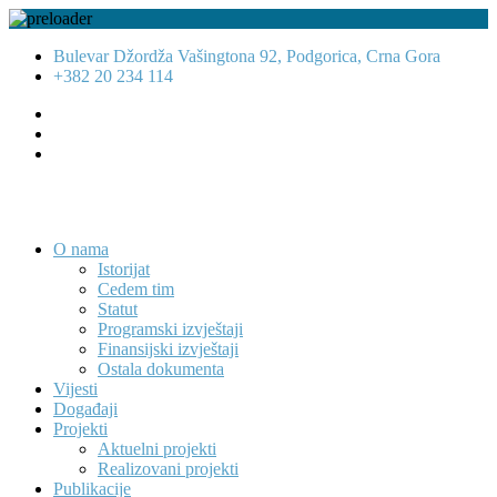
Bulevar Džordža Vašingtona 92, Podgorica, Crna Gora
+382 20 234 114
O nama
Istorijat
Cedem tim
Statut
Programski izvještaji
Finansijski izvještaji
Ostala dokumenta
Vijesti
Događaji
Projekti
Aktuelni projekti
Realizovani projekti
Publikacije