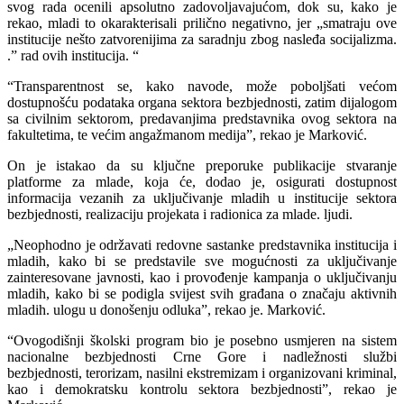
svog rada ocenili apsolutno zadovoljavajućom, dok su, kako je
rekao, mladi to okarakterisali prilično negativno, jer „smatraju ove
institucije nešto zatvorenijima za saradnju zbog nasleđa socijalizma.
.” rad ovih institucija. “
“Transparentnost se, kako navode, može poboljšati većom
dostupnošću podataka organa sektora bezbjednosti, zatim dijalogom
sa civilnim sektorom, predavanjima predstavnika ovog sektora na
fakultetima, te većim angažmanom medija”, rekao je Marković.
On je istakao da su ključne preporuke publikacije stvaranje
platforme za mlade, koja će, dodao je, osigurati dostupnost
informacija vezanih za uključivanje mladih u institucije sektora
bezbjednosti, realizaciju projekata i radionica za mlade. ljudi.
„Neophodno je održavati redovne sastanke predstavnika institucija i
mladih, kako bi se predstavile sve mogućnosti za uključivanje
zainteresovane javnosti, kao i provođenje kampanja o uključivanju
mladih, kako bi se podigla svijest svih građana o značaju aktivnih
mladih. ulogu u donošenju odluka”, rekao je. Marković.
“Ovogodišnji školski program bio je posebno usmjeren na sistem
nacionalne bezbjednosti Crne Gore i nadležnosti službi
bezbjednosti, terorizam, nasilni ekstremizam i organizovani kriminal,
kao i demokratsku kontrolu sektora bezbjednosti”, rekao je