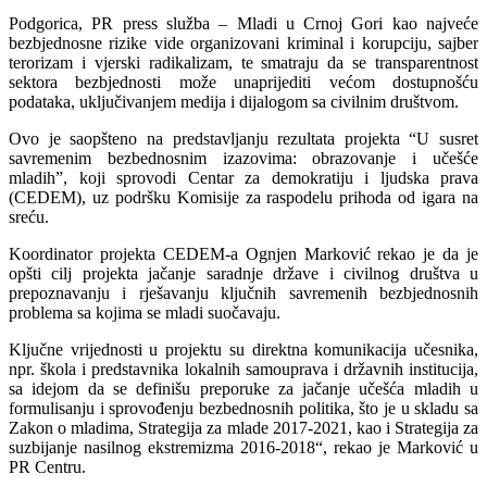
Podgorica, PR press služba – Mladi u Crnoj Gori kao najveće
bezbjednosne rizike vide organizovani kriminal i korupciju, sajber
terorizam i vjerski radikalizam, te smatraju da se transparentnost
sektora bezbjednosti može unaprijediti većom dostupnošću
podataka, uključivanjem medija i dijalogom sa civilnim društvom.
Ovo je saopšteno na predstavljanju rezultata projekta “U susret
savremenim bezbednosnim izazovima: obrazovanje i učešće
mladih”, koji sprovodi Centar za demokratiju i ljudska prava
(CEDEM), uz podršku Komisije za raspodelu prihoda od igara na
sreću.
Koordinator projekta CEDEM-a Ognjen Marković rekao je da je
opšti cilj projekta jačanje saradnje države i civilnog društva u
prepoznavanju i rješavanju ključnih savremenih bezbjednosnih
problema sa kojima se mladi suočavaju.
Ključne vrijednosti u projektu su direktna komunikacija učesnika,
npr. škola i predstavnika lokalnih samouprava i državnih institucija,
sa idejom da se definišu preporuke za jačanje učešća mladih u
formulisanju i sprovođenju bezbednosnih politika, što je u skladu sa
Zakon o mladima, Strategija za mlade 2017-2021, kao i Strategija za
suzbijanje nasilnog ekstremizma 2016-2018“, rekao je Marković u
PR Centru.