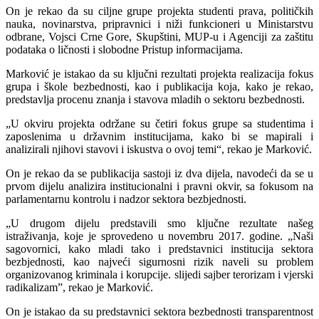
On je rekao da su ciljne grupe projekta studenti prava, političkih
nauka, novinarstva, pripravnici i niži funkcioneri u Ministarstvu
odbrane, Vojsci Crne Gore, Skupštini, MUP-u i Agenciji za zaštitu
podataka o ličnosti i slobodne Pristup informacijama.
Marković je istakao da su ključni rezultati projekta realizacija fokus
grupa i škole bezbednosti, kao i publikacija koja, kako je rekao,
predstavlja procenu znanja i stavova mladih o sektoru bezbednosti.
„U okviru projekta održane su četiri fokus grupe sa studentima i
zaposlenima u državnim institucijama, kako bi se mapirali i
analizirali njihovi stavovi i iskustva o ovoj temi“, rekao je Marković.
On je rekao da se publikacija sastoji iz dva dijela, navodeći da se u
prvom dijelu analizira institucionalni i pravni okvir, sa fokusom na
parlamentarnu kontrolu i nadzor sektora bezbjednosti.
„U drugom dijelu predstavili smo ključne rezultate našeg
istraživanja, koje je sprovedeno u novembru 2017. godine. „Naši
sagovornici, kako mladi tako i predstavnici institucija sektora
bezbjednosti, kao najveći sigurnosni rizik naveli su problem
organizovanog kriminala i korupcije. slijedi sajber terorizam i vjerski
radikalizam”, rekao je Marković.
On je istakao da su predstavnici sektora bezbednosti transparentnost