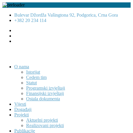
Bulevar Džordža Vašingtona 92, Podgorica, Crna Gora
+382 20 234 114
O nama
Istorijat
Cedem tim
Statut
Programski izvještaji
Finansijski izvještaji
Ostala dokumenta
Vijesti
Događaji
Projekti
Aktuelni projekti
Realizovani projekti
Publikacije