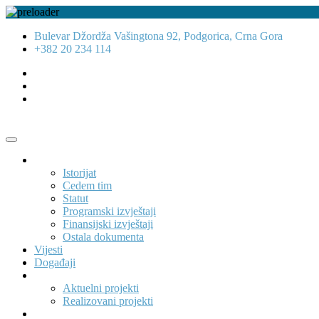
Bulevar Džordža Vašingtona 92, Podgorica, Crna Gora
+382 20 234 114
O nama
Istorijat
Cedem tim
Statut
Programski izvještaji
Finansijski izvještaji
Ostala dokumenta
Vijesti
Događaji
Projekti
Aktuelni projekti
Realizovani projekti
Publikacije