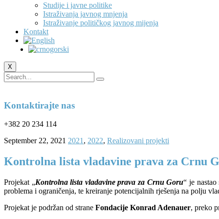
Studije i javne politike
Istraživanja javnog mnjenja
Istraživanje političkog javnog mijenja
Kontakt
X
Kontaktirajte nas
+382 20 234 114
September 22, 2021
2021
,
2022
,
Realizovani projekti
Kontrolna lista vladavine prava za Crnu 
Projekat „
Kontrolna lista vladavine prava za Crnu Goru
“ je nastao
problema i ograničenja, te kreiranje potencijalnih rješenja na polju vl
Projekat je podržan od strane
Fondacije Konrad Adenauer
, preko 