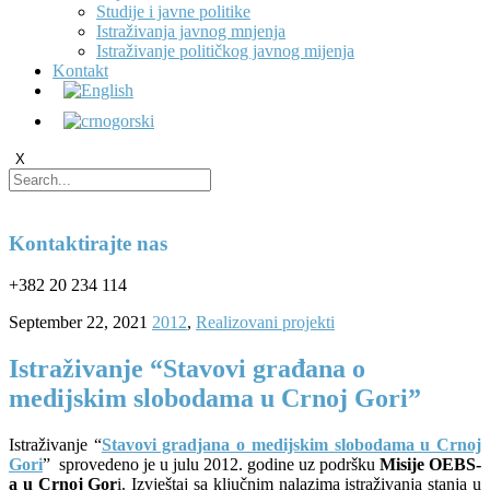
Studije i javne politike
Istraživanja javnog mnjenja
Istraživanje političkog javnog mijenja
Kontakt
X
Kontaktirajte nas
+382 20 234 114
September 22, 2021
2012
,
Realizovani projekti
Istraživanje “Stavovi građana o
medijskim slobodama u Crnoj Gori”
Istraživanje “
Stavovi gradjana o medijskim slobodama u Crnoj
Gori
” sprovedeno je u julu 2012. godine uz podršku
Misije OEBS-
a u Crnoj Gor
i. Izvještaj sa ključnim nalazima istraživanja stanja u