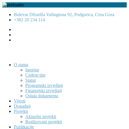
Bulevar Džordža Vašingtona 92, Podgorica, Crna Gora
+382 20 234 114
O nama
Istorijat
Cedem tim
Statut
Programski izvještaji
Finansijski izvještaji
Ostala dokumenta
Vijesti
Događaji
Projekti
Aktuelni projekti
Realizovani projekti
Publikacije