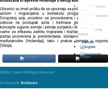
Ambasada Kraljevine Holandije u Beogradu.
Studije i javne
Učesnici su imali priliku da se upoznaju sa politikama upravljanja
politike
azilom i migracijama u kontekstu pristupanja Crne Gore
Istraživanja jav
Evropskoj uniji, posebno sa procedurama i propisima koji se
mnjenja
odnose na postupak azila i tretmana ilegalnih migranata,
Istraživanje
koncepte sigurne zemlje i zemlje porijekla i dr. problemi. koje su
političkog javnog
važne za efikasnu zaštitu migranata i tražilaca azila. Posebna
mijenja
pažnja posvećena je predstavljanju slučajeva iz prakse, kako
međunarodne (Holandija), tako i prakse zemalja u regionu
Kontakt
(Srbija).
X
©2020, Cedem. All Rights Reserved
Created with
BildStudio
.