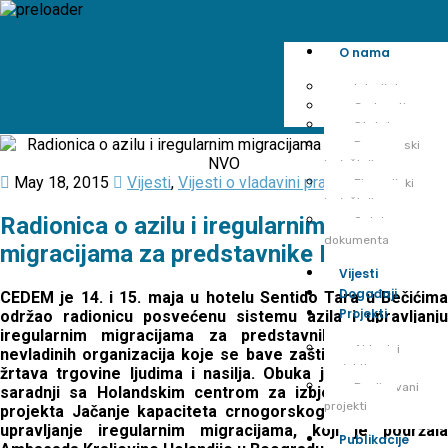
O nama
Istorijat
Cedem tim
Statut
Programski
izvještaji
May 18, 2015
Vijesti
,
Vijesti o vladavini prava
Finansijski
izvještaji
Radionica o azilu i iregularnim
Ostala
dokumenta
migracijama za predstavnike NVO
Vijesti
Događaji
CEDEM je 14. i 15. maja u hotelu Sentido Tara u Bečićima
Projekti
održao radionicu posvećenu sistemu azila i upravljanju
iregularnim migracijama za predstavnike crnogorskih
Aktuelni
nevladinih organizacija koje se bave zaštitom migranata i
projekti
žrtava trgovine ljudima i nasilja. Obuka je realizovana u
Realizovani
saradnji sa Holandskim centrom za izbjeglice, u okviru
projekti
projekta Jačanje kapaciteta crnogorskog sistema azila i
upravljanje iregularnim migracijama, koji je podržala
Publikacije