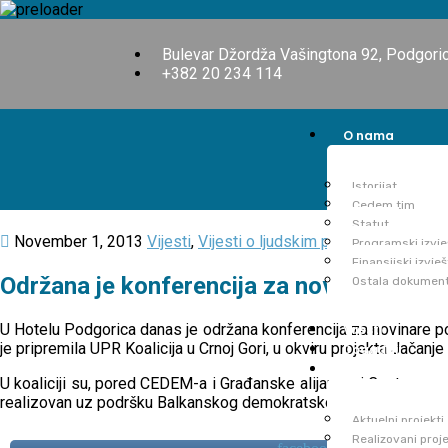
Bulevar Džordža Vašingtona 92, Podgoric
+382 20 234 114
O nama
Istorijat
Cedem tim
Statut
November 1, 2013
Vijesti
,
Vijesti o ljudskim pravima
Programski izvje
Finansijski izvješ
Održana je konferencija za novinare povo
Ostala dokumen
U Hotelu Podgorica danas je održana konferencija za novinare pov
Vijesti
je pripremila UPR Koalicija u Crnoj Gori, u okviru projekta Jačanj
Događaji
Projekti
U koaliciji su, pored CEDEM-a i Građanske alijanse, i Centar za p
realizovan uz podršku Balkanskog demokratskog fonda.
Aktuelni projekti
Realizovani proje