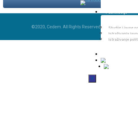
Share on Face
Publikacije
©2020, Cedem. All Rights Reserved
Studije i javne po
Istraživanja jav
Istraživanje poli
Kontakt
X