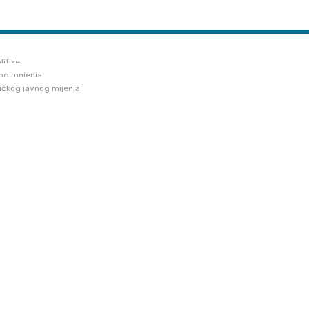
book
Created with
BildStudio
.
litike
nog mnjenja
tičkog javnog mijenja