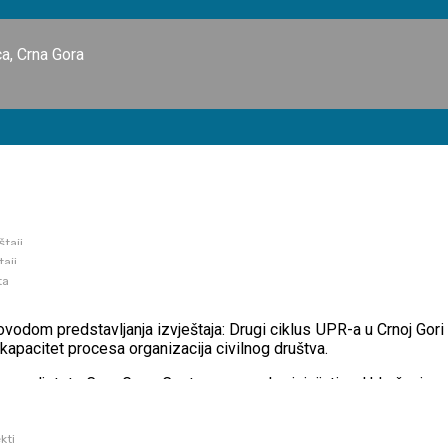
a, Crna Gora
štaji
taji
dom predstavljanja Izvještaja UPR koalici
ta
odom predstavljanja izvještaja: Drugi ciklus UPR-a u Crnoj Gori –
e kapacitet procesa organizacija civilnog društva.
rava djeteta Crne Gore, Centar za romske inicijative, Udruženje p
kti