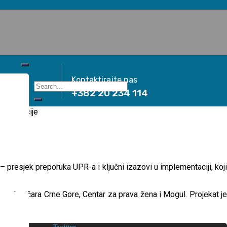
Kontaktirajte nas
+382 20 234 114
je
 presjek preporuka UPR-a i ključni izazovi u implementaciji, koji
araplegičara Crne Gore, Centar za prava žena i Mogul. Projekat je