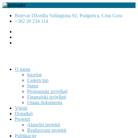
Bulevar Džordža Vašingtona 92, Podgorica, Crna Gora
+382 20 234 114
O nama
Istorijat
Cedem tim
Statut
Programski izvještaji
Finansijski izvještaji
Ostala dokumenta
Vijesti
Događaji
Projekti
Aktuelni projekti
Realizovani projekti
Publikacije