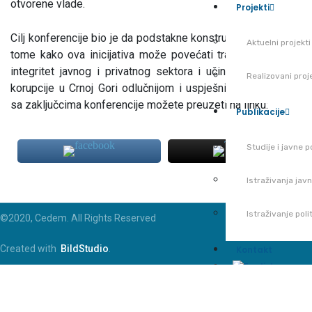
otvorene vlade.
Projekti
Cilj konferencije bio je da podstakne konstruktivnu debatu o
Aktuelni projekti
tome kako ova inicijativa može povećati transparentnost i
integritet javnog i privatnog sektora i učiniti borbu protiv
Realizovani proj
korupcije u Crnoj Gori odlučnijom i uspješnijom. Saopćenje
sa zaključcima konferencije možete preuzeti na linku:
Publikacije
Studije i javne po
Istraživanja jav
Istraživanje pol
©2020, Cedem. All Rights Reserved
Created with
BildStudio
.
Kontakt