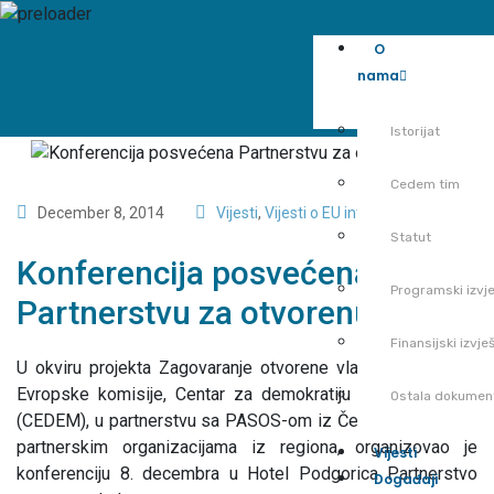
O
nama
Istorijat
Cedem tim
December 8, 2014
Vijesti
,
Vijesti o EU integracijama
Statut
Konferencija posvećena
Programski izvje
Partnerstvu za otvorenu vlast
Finansijski izvješ
U okviru projekta Zagovaranje otvorene vlade, uz podršku
Evropske komisije, Centar za demokratiju i ljudska prava
Ostala dokumen
(CEDEM), u partnerstvu sa PASOS-om iz Češke Republike i
partnerskim organizacijama iz regiona, organizovao je
Vijesti
konferenciju 8. decembra u Hotel Podgorica Partnerstvo
Događaji