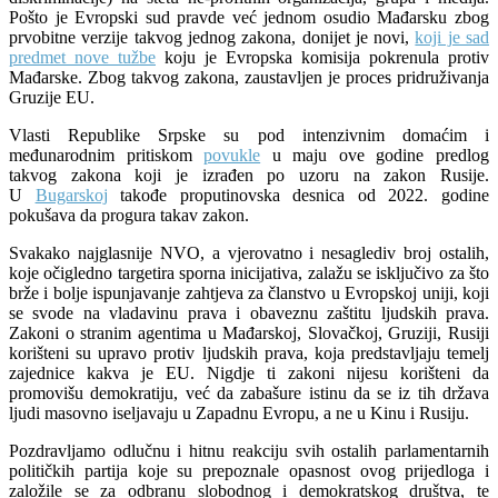
Pošto je Evropski sud pravde već jednom osudio Mađarsku zbog
prvobitne verzije takvog jednog zakona, donijet je novi,
koji je sad
predmet nove tužbe
koju je Evropska komisija pokrenula protiv
Mađarske. Zbog takvog zakona, zaustavljen je proces pridruživanja
Gruzije EU.
Vlasti Republike Srpske su pod intenzivnim domaćim i
međunarodnim pritiskom
povukle
u maju ove godine predlog
takvog zakona koji je izrađen po uzoru na zakon Rusije.
U
Bugarskoj
takođe proputinovska desnica od 2022. godine
pokušava da progura takav zakon.
Svakako najglasnije NVO, a vjerovatno i nesaglediv broj ostalih,
koje očigledno targetira sporna inicijativa, zalažu se isključivo za što
brže i bolje ispunjavanje zahtjeva za članstvo u Evropskoj uniji, koji
se svode na vladavinu prava i obaveznu zaštitu ljudskih prava.
Zakoni o stranim agentima u Mađarskoj, Slovačkoj, Gruziji, Rusiji
korišteni su upravo protiv ljudskih prava, koja predstavljaju temelj
zajednice kakva je EU. Nigdje ti zakoni nijesu korišteni da
promovišu demokratiju, već da zabašure istinu da se iz tih država
ljudi masovno iseljavaju u Zapadnu Evropu, a ne u Kinu i Rusiju.
Pozdravljamo odlučnu i hitnu reakciju svih ostalih parlamentarnih
političkih partija koje su prepoznale opasnost ovog prijedloga i
založile se za odbranu slobodnog i demokratskog društva, te