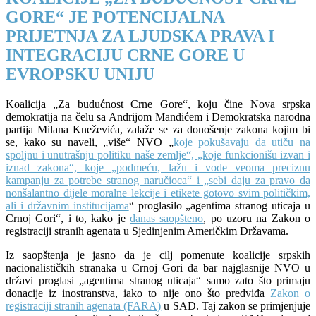
GORE“ JE POTENCIJALNA
PRIJETNJA ZA LJUDSKA PRAVA I
INTEGRACIJU CRNE GORE U
EVROPSKU UNIJU
Koalicija „Za budućnost Crne Gore“, koju čine Nova srpska
demokratija na čelu sa Andrijom Mandićem i Demokratska narodna
partija Milana Kneževića, zalaže se za donošenje zakona kojim bi
se, kako su naveli, „više“ NVO „
koje pokušavaju da utiču na
spoljnu i unutrašnju politiku naše zemlje“, „koje funkcionišu izvan i
iznad zakona“, koje „podmeću, lažu i vode veoma preciznu
kampanju za potrebe stranog naručioca“ i „sebi daju za pravo da
nonšalantno dijele moralne lekcije i etikete gotovo svim političkim,
ali i državnim institucijama
“ proglasilo „agentima stranog uticaja u
Crnoj Gori“, i to, kako je
danas saopšteno
, po uzoru na Zakon o
registraciji stranih agenata u Sjedinjenim Američkim Državama.
Iz saopštenja je jasno da je cilj pomenute koalicije srpskih
nacionalističkih stranaka u Crnoj Gori da bar najglasnije NVO u
državi proglasi „agentima stranog uticaja“ samo zato što primaju
donacije iz inostranstva, iako to nije ono što predviđa
Zakon o
registraciji stranih agenata (FARA)
u SAD. Taj zakon se primjenjuje