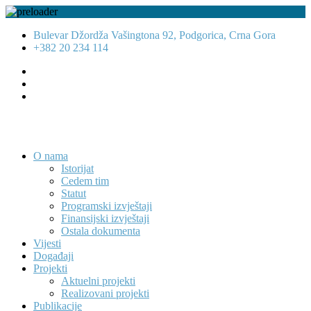
Bulevar Džordža Vašingtona 92, Podgorica, Crna Gora
+382 20 234 114
O nama
Istorijat
Cedem tim
Statut
Programski izvještaji
Finansijski izvještaji
Ostala dokumenta
Vijesti
Događaji
Projekti
Aktuelni projekti
Realizovani projekti
Publikacije