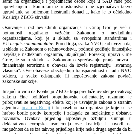
samo na organizacije i pojedinačne osobe koje u SAD rade pod
upravljanjem i kontrolom iz inostranstva i ne izjednačava takvo
upravljanje sa prijemom inostranih donacija, kako je to očigledno
Koalicija ZBCG shvatila.
Osnivanje i rad nevladinih organizacija u Crnoj Gori je već u
potpunosti regulisano važećim Zakonom o nevladinim
organizacijama, koji je u skladu sa evropskim standardima i
EU
acquis communautaire
. Pored toga, svaka NVO je obavezna da,
u skladu sa Zakonom o računovodstvu, podnosi godišnje finansijske
izvještaje nadležnim organima, uključujući Poreskoj upravi Crne
Gore, te su u skladu sa Zakonom o sprečavanju pranja novca i
finansiranja terorizma u obavezi da izvrše registraciju „stvarnog
vlasnika”. Ove obaveze obezbjeđuju transparentnost u radu NVO
sektora, a svako odstupanje ili nepoštovanje zakona povlači
zakonske sankcije.
Imajući u vidu da Koaliciju ZBCG koja predlaže uvođenje ovakvog
zakona čine političari proputinovske orijentacije, razumno je
pribojavati se negativnog efekta koji je usvajanje zakona o stranim
agentima
imalo u Rusiji
i to posebno na organizacije koje su se
hrabro borile protiv korupcije i zalagale za razjašnjenje ubistava
novinara. Ovakav prijedlog ispostavlja ozbiljnu sumnju u
deklarativno evropska usmjerenja ove koalicije i navodi na
mogućnost da se iza takvog prijedloga krije neka druga agenda da bi