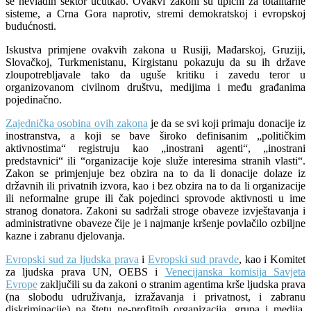
se nevladin sektor ućutkao. Ovakvi zakoni su tipični za totalitarne
sisteme, a Crna Gora naprotiv, stremi demokratskoj i evropskoj
budućnosti.
Iskustva primjene ovakvih zakona u Rusiji, Mađarskoj, Gruziji,
Slovačkoj, Turkmenistanu, Kirgistanu pokazuju da su ih države
zloupotrebljavale tako da uguše kritiku i zavedu teror u
organizovanom civilnom društvu, medijima i među građanima
pojedinačno.
Zajednička osobina ovih zakona
je da se svi koji primaju donacije iz
inostranstva, a koji se bave široko definisanim „političkim
aktivnostima“ registruju kao „inostrani agenti“, „inostrani
predstavnici“ ili “organizacije koje služe interesima stranih vlasti“.
Zakon se primjenjuje bez obzira na to da li donacije dolaze iz
državnih ili privatnih izvora, kao i bez obzira na to da li organizacije
ili neformalne grupe ili čak pojedinci sprovode aktivnosti u ime
stranog donatora. Zakoni su sadržali stroge obaveze izvještavanja i
administrativne obaveze čije je i najmanje kršenje povlačilo ozbiljne
kazne i zabranu djelovanja.
Evropski sud za ljudska prava
i
Evropski sud pravde
, kao i Komitet
za ljudska prava UN, OEBS i
Venecijanska komisija Savjeta
Evrope
zaključili su da zakoni o stranim agentima krše ljudska prava
(na slobodu udruživanja, izražavanja i privatnost, i zabranu
diskriminacije) na štetu ne-profitnih organizacija, grupa i medija.