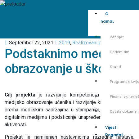
O
nama
Istorijat
September 22, 2021
2019
,
Realizovani projekti
Podstaknimo medijsko
Cedem tim
obrazovanje u školama
Statut
Programski izvje
Cilj projekta
je razvijanje kompetencija nastavnika za
Finansijski izvješ
medijsko obrazovanje učenika i razvijanje kritičkog odnosa
prema medijskim sadržajima u štampanim, elektronskim i
Ostala dokumen
digitalnim medijima i podsticanje unapređenja vannastavnih
aktivnosti.
Vijesti
Događaji
Projekat je namijenjen nastavnicima razredne nastave,