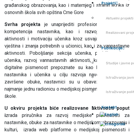
Projekti
građanskog obrazovanja, kao i maternjeg i stranih jezika iz
osnovnih škola svih opština Crne Gore
Aktuelni projekti
Svrha projekta
je unaprijediti profesionalnih znanja i
kompetencija nastavnika, kao i razvoj vannastavnih
Realizovani proj
aktivnosti i motivaciju učenika kroz usvajanje specifičnih
vještina i znanja potrebnih u učionici, kao i za vannastavne
Publikacije
aktivnosti. Poboljšanje sekcija učenika, podrška talenta
učenika, razvoj vannastavnih aktivnosti, kao i povećanje
Studije i javne po
digitalne pismenost prepoznate su kao ključna potreba
nastavnika i učenika u cilju razvoja navedenog. Nakon
Istraživanja jav
završene obuke, nastavnici su u obavezi da realizuju
najmanje jednu radionicu o medijskoj pismenosti za učenike
Istraživanje pol
škole.
Kontakt
U okviru projekta biće realizovane aktivnosti poput
i
zrada priručnika za razvoj medijske pismenosti za
nastavnike, obuke za nastavnike o medijskom obrazovanju i
kulturi, izrada web platforme o medijskoj pismenosti i