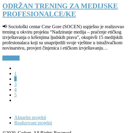
ODRŽAN TRENING ZA MEDIJSKE
PROFESIONALCE/KE
📢 Sociološki centar Crne Gore (SOCEN) uspješno je realizovao
trening u okviru projekta “Nadziranje medija – praćenje etičkog
izvještavanja o kršenjima ljudskih prava”, okupivši 15 medijskih
profesionalaca koji su unaprijedili svoje vještine u istraživačkom
novinarstvu, provjeri činjenica i etičkom izvještavanju…
Continue
1
2
3
4
5
Aktuelni projekti
Realizovani projekti
©2020, Cedem. All Rights Reserved