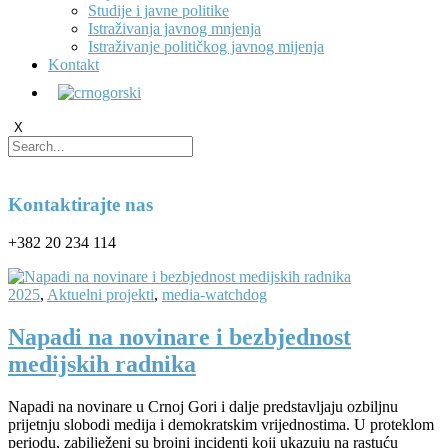
Studije i javne politike
Istraživanja javnog mnjenja
Istraživanje političkog javnog mijenja
Kontakt
X
Kontaktirajte nas
+382 20 234 114
2025
,
Aktuelni projekti
,
media-watchdog
Napadi na novinare i bezbjednost
medijskih radnika
Napadi na novinare u Crnoj Gori i dalje predstavljaju ozbiljnu
prijetnju slobodi medija i demokratskim vrijednostima. U proteklom
periodu, zabilježeni su brojni incidenti koji ukazuju na rastuću