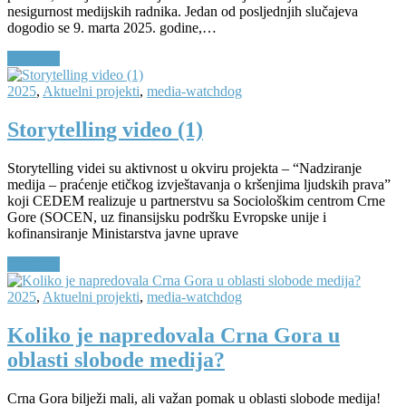
nesigurnost medijskih radnika. Jedan od posljednjih slučajeva
dogodio se 9. marta 2025. godine,…
Continue
2025
,
Aktuelni projekti
,
media-watchdog
Storytelling video (1)
Storytelling videi su aktivnost u okviru projekta – “Nadziranje
medija – praćenje etičkog izvještavanja o kršenjima ljudskih prava”
koji CEDEM realizuje u partnerstvu sa Sociološkim centrom Crne
Gore (SOCEN, uz finansijsku podršku Evropske unije i
kofinansiranje Ministarstva javne uprave
Continue
2025
,
Aktuelni projekti
,
media-watchdog
Koliko je napredovala Crna Gora u
oblasti slobode medija?
Crna Gora bilježi mali, ali važan pomak u oblasti slobode medija!