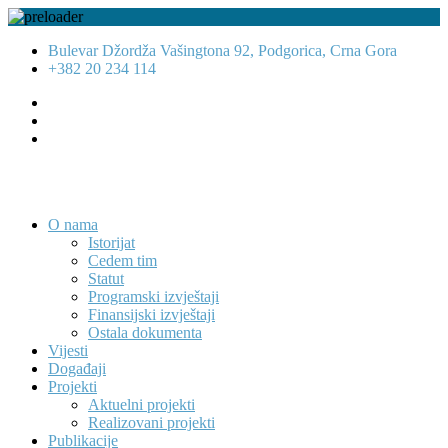
Bulevar Džordža Vašingtona 92, Podgorica, Crna Gora
+382 20 234 114
O nama
Istorijat
Cedem tim
Statut
Programski izvještaji
Finansijski izvještaji
Ostala dokumenta
Vijesti
Događaji
Projekti
Aktuelni projekti
Realizovani projekti
Publikacije