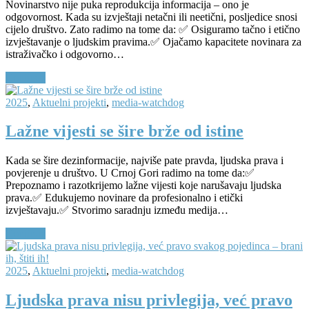
Novinarstvo nije puka reprodukcija informacija – ono je
odgovornost. Kada su izvještaji netačni ili neetični, posljedice snosi
cijelo društvo. Zato radimo na tome da: ✅ Osiguramo tačno i etično
izvještavanje o ljudskim pravima.✅ Ojačamo kapacitete novinara za
istraživačko i odgovorno…
Continue
2025
,
Aktuelni projekti
,
media-watchdog
Lažne vijesti se šire brže od istine
Kada se šire dezinformacije, najviše pate pravda, ljudska prava i
povjerenje u društvo. U Crnoj Gori radimo na tome da:✅
Prepoznamo i razotkrijemo lažne vijesti koje narušavaju ljudska
prava.✅ Edukujemo novinare da profesionalno i etički
izvještavaju.✅ Stvorimo saradnju između medija…
Continue
2025
,
Aktuelni projekti
,
media-watchdog
Ljudska prava nisu privlegija, već pravo