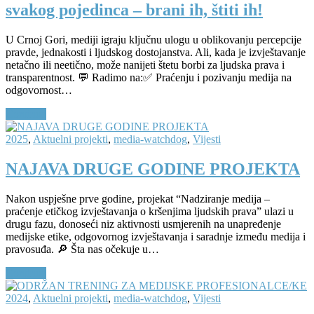
svakog pojedinca – brani ih, štiti ih!
U Crnoj Gori, mediji igraju ključnu ulogu u oblikovanju percepcije
pravde, jednakosti i ljudskog dostojanstva. Ali, kada je izvještavanje
netačno ili neetično, može nanijeti štetu borbi za ljudska prava i
transparentnost. 💬 Radimo na:✅ Praćenju i pozivanju medija na
odgovornost…
Continue
2025
,
Aktuelni projekti
,
media-watchdog
,
Vijesti
NAJAVA DRUGE GODINE PROJEKTA
Nakon uspješne prve godine, projekat “Nadziranje medija –
praćenje etičkog izvještavanja o kršenjima ljudskih prava” ulazi u
drugu fazu, donoseći niz aktivnosti usmjerenih na unapređenje
medijske etike, odgovornog izvještavanja i saradnje između medija i
pravosuđa. 🔎 Šta nas očekuje u…
Continue
2024
,
Aktuelni projekti
,
media-watchdog
,
Vijesti