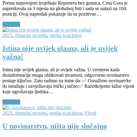
Prema najnovijem izvještaju Reportera bez granica, Crna Gora je
napredovala za 3 mjesta na globalnoj listi i sada se nalazi na 104.
poziciji. Ovaj napredak pokazuje da su pozitivne…
Continue
2025
,
Aktuelni projekti
,
media-watchdog
Istina nije uvijek glasna, ali je uvijek
važna!
Istina nije uvijek glasna, ali je uvijek važna. U vremenu kada
dezinformacije mogu oblikovati stvarnost, odgovorno novinarstvo
postaje ključno. Zato radimo na tome da: ✅ Osnažimo novinare/ke
da istražuju i uzvještavaju etički j tačno;✅ Razotkrijemo lažne vijesti
koje ugrožavaju ljudska…
Continue
2025
,
Aktuelni projekti
,
media-watchdog
,
Vijesti
U novinarstvu, ništa nije slučajno