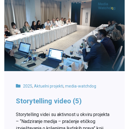
2025
,
Aktuelni projekti
,
media-watchdog
Storytelling video (5)
Storytelling videi su aktivnost u okviru projekta
– “Nadziranje medija – praćenje etičkog
izvještavanja o kršenjima ljudskih prava” koji