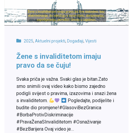
2025
,
Aktuelni projekti
,
Događaji
,
Vijesti
Žene s invaliditetom imaju
pravo da se čuju!
Svaka priča je važna. Svaki glas je bitan.Zato
smo snimili ovaj video kako bismo zajedno
podigli svijest o pravima, izazovima i snazi žena
s invaliditetom.
Pogledajte, podijelite i
budite dio promjene!#GlasoviBezGranica
#BorbaProtivDiskriminacije
#PravaŽenaSInvaliditetom #Osnaživanje
#BezBarijera Ovaj video je…