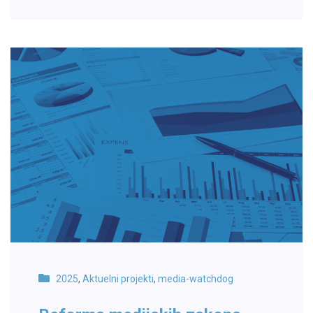
2025
,
Aktuelni projekti
,
media-watchdog