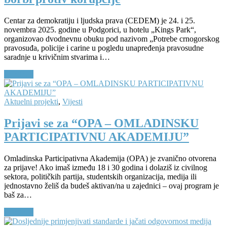
Centar za demokratiju i ljudska prava (CEDEM) je 24. i 25.
novembra 2025. godine u Podgorici, u hotelu „Kings Park“,
organizovao dvodnevnu obuku pod nazivom „Potrebe crnogorskog
pravosuđa, policije i carine u pogledu unapređenja pravosudne
saradnje u krivičnim stvarima i…
Continue
Aktuelni projekti
,
Vijesti
Prijavi se za “OPA – OMLADINSKU
PARTICIPATIVNU AKADEMIJU”
Omladinska Participativna Akademija (OPA) je zvanično otvorena
za prijave! Ako imaš između 18 i 30 godina i dolaziš iz civilnog
sektora, političkih partija, studentskih organizacija, medija ili
jednostavno želiš da budeš aktivan/na u zajednici – ovaj program je
baš za…
Continue