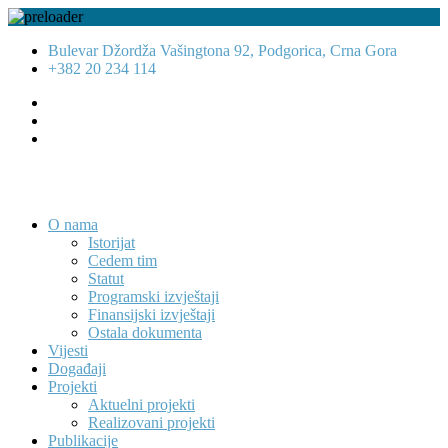
Bulevar Džordža Vašingtona 92, Podgorica, Crna Gora
+382 20 234 114
O nama
Istorijat
Cedem tim
Statut
Programski izvještaji
Finansijski izvještaji
Ostala dokumenta
Vijesti
Događaji
Projekti
Aktuelni projekti
Realizovani projekti
Publikacije