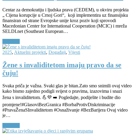
Centar za demokratiju i ljudska prava (CEDEM), u okviru projekta
„ Cijena korupcije u Crnoj Gori“, koji implementira uz finansijsku
finansiran od strane Evropske unije kroz poziv koji sprovodi
Macedonian Center for International Cooperation (MCIC) i mreža
SELDI.net (Southeast European…
Continue
2025
,
Aktuelni projekti
,
Događaji
,
Vijesti
Žene s invaliditetom imaju pravo da se
čuju!
Svaka priča je važna. Svaki glas je bitan.Zato smo snimili ovaj video
kako bismo zajedno podigli svijest o pravima, izazovima i snazi
žena s invaliditetom. 💪💜 ➡️ Pogledajte, podijelite i budite dio
promjene!#GlasoviBezGranica #BorbaProtivDiskriminacije
#PravaŽenaSInvaliditetom #Osnaživanje #BezBarijera Ovaj video
je…
Continue