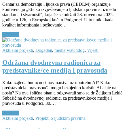
Centar za demokratiju i ljudska prava (CEDEM) organizuje
konferenciju „Etičko izvještavanje o ljudskim pravima: između
standarda i stvarnosti“, koja će se održati 28. novembra 2025.
godine u 12h, u Evropskoj kući u Podgorici. U trenutku kada
kvalitet informisanja i poštovanje…
Continue
Aktuelni projekti
,
Događaji
,
media-watchdog
,
Vijesti
Održana dvodnevna radionica za
predstavnike/ce medija i pravosuđa
Kako izgleda budućnost novinarstva uz upotrebu AI? Kako
predstavnici/e pravosouđa mogu bezbjedno koristiti AI alate na
poslu? Na ova i slična pitanja odgovarali smo sa dr Željkom Lekić
Subašić na dvodnevnoj radionici za predstavnike/ce medija i
pravosuđa u Podgorici, 30.…
Continue
Aktuelni projekti
,
Projekti o ljudskim pravima