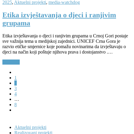
2025
,
Aktuelni projekti
,
media-watchdog
Etika izvještavanja o djeci i ranjivim
grupama
Etika izvještavanja o djeci i ranjivim grupama u Crnoj Gori postaje
sve važnija tema u medijskoj zajednici. UNICEF Crna Gora je
razvio etičke smjernice koje pomažu novinarima da izvještavaju o
djeci na način koji poštuje njihova prava i dostojanstvo .…
Continue
1
2
3
4
…
8
Aktuelni projekti
Realizovani projekti