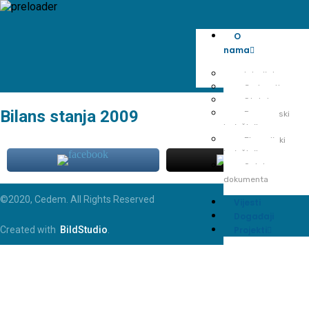
O
nama
Istorijat
Cedem tim
Statut
Bilans stanja 2009
Programski
izvještaji
Finansijski
izvještaji
Ostala
dokumenta
©2020, Cedem. All Rights Reserved
Vijesti
Događaji
Created with
BildStudio
.
Projekti
Aktuelni
projekti
Realizovani
projekti