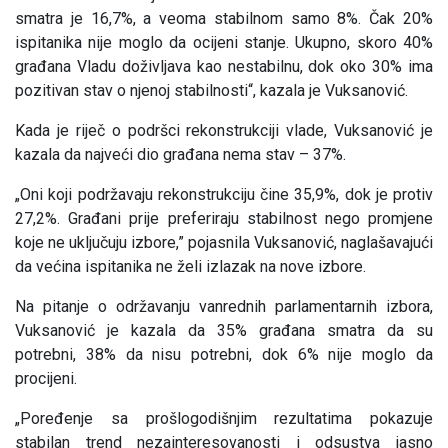
smatra je 16,7%, a veoma stabilnom samo 8%. Čak 20%
ispitanika nije moglo da ocijeni stanje. Ukupno, skoro 40%
građana Vladu doživljava kao nestabilnu, dok oko 30% ima
pozitivan stav o njenoj stabilnosti“, kazala je Vuksanović.
Kada je riječ o podršci rekonstrukciji vlade, Vuksanović je
kazala da najveći dio građana nema stav – 37%.
„Oni koji podržavaju rekonstrukciju čine 35,9%, dok je protiv
27,2%. Građani prije preferiraju stabilnost nego promjene
koje ne uključuju izbore,” pojasnila Vuksanović, naglašavajući
da većina ispitanika ne želi izlazak na nove izbore.
Na pitanje o održavanju vanrednih parlamentarnih izbora,
Vuksanović je kazala da 35% građana smatra da su
potrebni, 38% da nisu potrebni, dok 6% nije moglo da
procijeni.
„Poređenje sa prošlogodišnjim rezultatima pokazuje
stabilan trend nezainteresovanosti i odsustva jasno