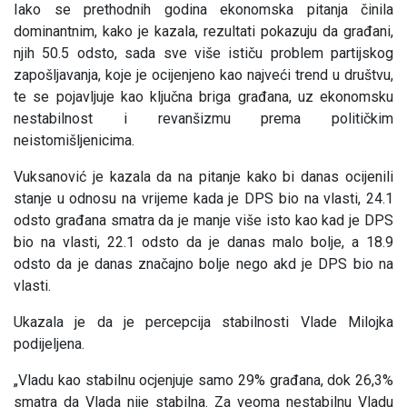
Iako se prethodnih godina ekonomska pitanja činila
dominantnim, kako je kazala, rezultati pokazuju da građani,
njih 50.5 odsto, sada sve više ističu problem partijskog
zapošljavanja, koje je ocijenjeno kao najveći trend u društvu,
te se pojavljuje kao ključna briga građana, uz ekonomsku
nestabilnost i revanšizmu prema političkim
neistomišljenicima.
Vuksanović je kazala da na pitanje kako bi danas ocijenili
stanje u odnosu na vrijeme kada je DPS bio na vlasti, 24.1
odsto građana smatra da je manje više isto kao kad je DPS
bio na vlasti, 22.1 odsto da je danas malo bolje, a 18.9
odsto da je danas značajno bolje nego akd je DPS bio na
vlasti.
Ukazala je da je percepcija stabilnosti Vlade Milojka
podijeljena.
„Vladu kao stabilnu ocjenjuje samo 29% građana, dok 26,3%
smatra da Vlada nije stabilna. Za veoma nestabilnu Vladu