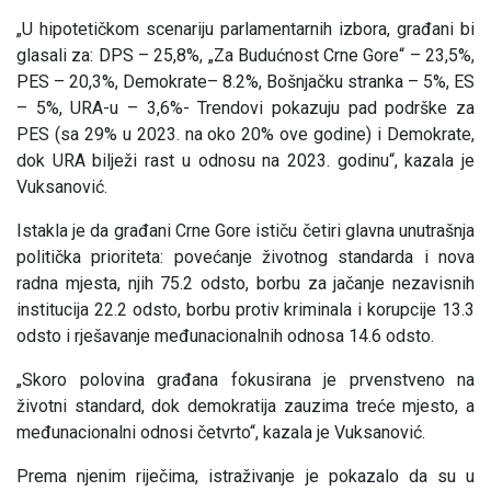
„U hipotetičkom scenariju parlamentarnih izbora, građani bi
glasali za: DPS – 25,8%, „Za Budućnost Crne Gore“ – 23,5%,
PES – 20,3%, Demokrate– 8.2%, Bošnjačku stranka – 5%, ES
– 5%, URA-u – 3,6%- Trendovi pokazuju pad podrške za
PES (sa 29% u 2023. na oko 20% ove godine) i Demokrate,
dok URA bilježi rast u odnosu na 2023. godinu“, kazala je
Vuksanović.
Istakla je da građani Crne Gore ističu četiri glavna unutrašnja
politička prioriteta: povećanje životnog standarda i nova
radna mjesta, njih 75.2 odsto, borbu za jačanje nezavisnih
institucija 22.2 odsto, borbu protiv kriminala i korupcije 13.3
odsto i rješavanje međunacionalnih odnosa 14.6 odsto.
„Skoro polovina građana fokusirana je prvenstveno na
životni standard, dok demokratija zauzima treće mjesto, a
međunacionalni odnosi četvrto“, kazala je Vuksanović.
Prema njenim riječima, istraživanje je pokazalo da su u