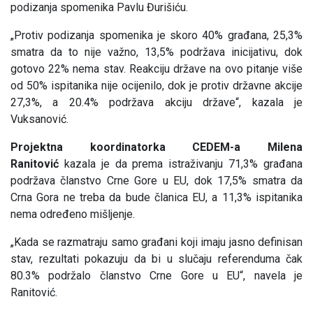
podizanja spomenika Pavlu Đurišiću.
„Protiv podizanja spomenika je skoro 40% građana, 25,3%
smatra da to nije važno, 13,5% podržava inicijativu, dok
gotovo 22% nema stav. Reakciju države na ovo pitanje više
od 50% ispitanika nije ocijenilo, dok je protiv državne akcije
27,3%, a 20.4% podržava akciju države“, kazala je
Vuksanović.
Projektna koordinatorka CEDEM-a Milena
Ranitović
kazala je da prema istraživanju 71,3% građana
podržava članstvo Crne Gore u EU, dok 17,5% smatra da
Crna Gora ne treba da bude članica EU, a 11,3% ispitanika
nema određeno mišljenje.
„Kada se razmatraju samo građani koji imaju jasno definisan
stav, rezultati pokazuju da bi u slučaju referenduma čak
80.3% podržalo članstvo Crne Gore u EU“, navela je
Ranitović.