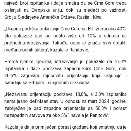
najveći broj ispitanika i dalje smatra da se Crna Gora treba
oslanjati na Evropsku uniju, dok su sledeći po važnosti
Srbija, Sjedinjene Američke Države, Rusija i Kina.
„Ukupna podrška oslanjanju Crne Gore na EU iznosi oko 40%,
što pokazuje pad od nešto više od 10% u odnosu na
prethodna istraživanja. Takođe, opao je značaj svih ostalih
međunarodnih aktera“, kazala je Ranitović.
Prema njenim riječima, istraživanje je pokazalo da 47,3%
ispitanika i dalje podržava zapadni kurs Crne Gore, dok
30,6% zagovara mješovitu orijentaciju koja uključuje i
saradnju sa Srbijom i susjednim državama.
„Nezavisnu orijentaciju podržava 18,8%, a 3,3% ispitanika
nema jasno definisan stav. U odnosu na mart 2024. godine,
zabilježen je pad zapadne orijentacije sa 50,3% i porast
nezapadnih stavova za oko 5%“, navela je Ranitović.
Kazala je da je primijećen porast građana koji smatraju da je