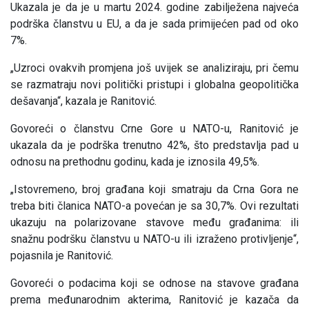
Ukazala je da je u martu 2024. godine zabilježena najveća
podrška članstvu u EU, a da je sada primijećen pad od oko
7%.
„Uzroci ovakvih promjena još uvijek se analiziraju, pri čemu
se razmatraju novi politički pristupi i globalna geopolitička
dešavanja“, kazala je Ranitović.
Govoreći o članstvu Crne Gore u NATO-u, Ranitović je
ukazala da je podrška trenutno 42%, što predstavlja pad u
odnosu na prethodnu godinu, kada je iznosila 49,5%.
„Istovremeno, broj građana koji smatraju da Crna Gora ne
treba biti članica NATO-a povećan je sa 30,7%. Ovi rezultati
ukazuju na polarizovane stavove među građanima: ili
snažnu podršku članstvu u NATO-u ili izraženo protivljenje“,
pojasnila je Ranitović.
Govoreći o podacima koji se odnose na stavove građana
prema međunarodnim akterima, Ranitović je kazača da