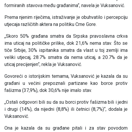
formiranih stavova među građanima“, navela je Vuksanović.
Prema njenim riječima, istraživanje je obuhvatilo i percepciju
utjecaja različitih aktera na politiku Crne Gore.
„Skoro 50% građana smatra da Srpska pravoslavna crkva
ima uticaj na političke prilike, dok 21,6% nema stav. Što se
tiče Srbije, 30% ispitanika smatra da vlast u toj zemlji ima
veliki utjecaj, 28.7% smatra da nema uticaj, a 20.7% da je
uticaj precijenjen“, rekla je Vuksanović.
Govoreći o istorijskim temama, Vuksanović je kazala da su
građani u većini prepoznali partizane kao borce protiv
fašizma (37,9%), dok 30,6% nije imalo stav.
„Ostali odgovori bili su da su borci protiv fašizma bili i jedni
i drugi (14%), da nijedni (8,8%) ili četnici (8,7%)“, dodala je
Vuksanović.
Ona je kazala da su građane pitali i za stav povodom