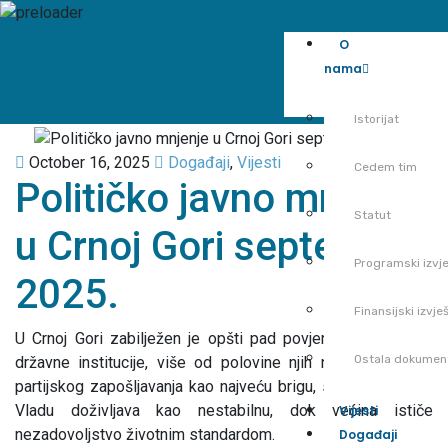
O
nama
Istorijat
October 16, 2025
Događaji
,
Vijesti
Cedem tim
Političko javno mnjenje
Statut
u Crnoj Gori septembar
Programski izvje
2025.
Finansijski izvješ
U Crnoj Gori zabilježen je opšti pad povjerenja građana u
Ostala dokumen
državne institucije, više od polovine njih navodi problem
partijskog zapošljavanja kao najveću brigu, skoro 40 odsto
Vladu doživljava kao nestabilnu, dok većina ističe
Vijesti
nezadovoljstvo životnim standardom.
Događaji