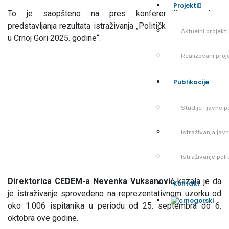
Projekti
To je saopšteno na pres konferenciji
povodom
predstavljanja rezultata istraživanja „Političko javno mnjenje
Aktuelni projekti
u Crnoj Gori 2025. godine“.
Realizovani proj
Publikacije
Studije i javne po
Istraživanja jav
Istraživanje pol
Direktorica CEDEM-a Nevenka Vuksanović
kazala je da
Kontakt
je istraživanje sprovedeno
na reprezentativnom uzorku od
oko 1.006 ispitanika u periodu od 25. septembra do 6.
oktobra ove godine.