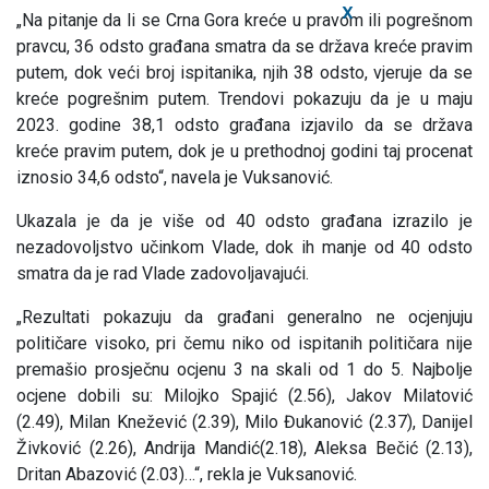
X
„Na pitanje da li se Crna Gora kreće u pravom ili pogrešnom
pravcu, 36 odsto građana smatra da se država kreće pravim
putem, dok veći broj ispitanika, njih 38 odsto, vjeruje da se
kreće pogrešnim putem. Trendovi pokazuju da je u maju
2023. godine 38,1 odsto građana izjavilo da se država
kreće pravim putem, dok je u prethodnoj godini taj procenat
iznosio 34,6 odsto“, navela je Vuksanović.
Ukazala je da je više od 40 odsto građana izrazilo je
nezadovoljstvo učinkom Vlade, dok ih manje od 40 odsto
smatra da je rad Vlade zadovoljavajući.
„Rezultati pokazuju da građani generalno ne ocjenjuju
političare visoko, pri čemu niko od ispitanih političara nije
premašio prosječnu ocjenu 3 na skali od 1 do 5. Najbolje
ocjene dobili su: Milojko Spajić (2.56), Jakov Milatović
(2.49), Milan Knežević (2.39), Milo Đukanović (2.37), Danijel
Živković (2.26), Andrija Mandić(2.18), Aleksa Bečić (2.13),
Dritan Abazović (2.03)…“, rekla je Vuksanović.