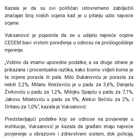
Kazala je da su ovi političari istovremeno zabilježili
značajan broj niskih ocjena kad je u pitanju udio najveće
ocjene.
Vuksanović je pojasnila da se u udijelu najveće ocjene
CEDEM bavi vrstom poređenja u odnosu na prošlogodišnje
mjerenje.
„Vidimo da imamo uporedne podatke, a sa druge strane je
prikazana i procentualna razlika, kako bismo vidjeli kome je
ta ocjena porasla ili pala. Milo Đukanoviću je porasla za
nekih 2,2%, Milanu Kneževiću je u padu za 3,6%, Danijelu
Živkoviću u padu za 1,2%, Milojku Spajiću u padu za 7,1%,
Jakovu Milatoviću u padu za 9%, Aleksi Bečiću za 2%, i
Dritanu za 1,0%“, kazala je Vuksanović.
Predstavljajući podatke koji se odnose na povjerenje u
institucije, Vuksanović je kazala da građani imaju najveće
povjerenje u obrazovni i zdravstveni sistem, dok policija,