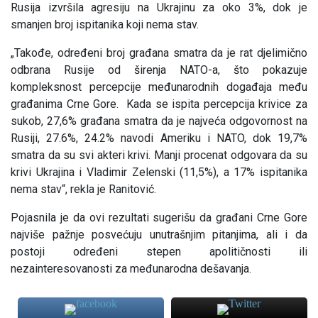
Rusija izvršila agresiju na Ukrajinu za oko 3%, dok je
smanjen broj ispitanika koji nema stav.
„Takođe, određeni broj građana smatra da je rat djelimično
odbrana Rusije od širenja NATO-a, što pokazuje
kompleksnost percepcije međunarodnih događaja među
građanima Crne Gore. Kada se ispita percepcija krivice za
sukob, 27,6% građana smatra da je najveća odgovornost na
Rusiji, 27.6%, 24.2% navodi Ameriku i NATO, dok 19,7%
smatra da su svi akteri krivi. Manji procenat odgovara da su
krivi Ukrajina i Vladimir Zelenski (11,5%), a 17% ispitanika
nema stav“, rekla je Ranitović.
Pojasnila je da ovi rezultati sugerišu da građani Crne Gore
najviše pažnje posvećuju unutrašnjim pitanjima, ali i da
postoji određeni stepen apolitičnosti ili
nezainteresovanosti za međunarodna dešavanja.