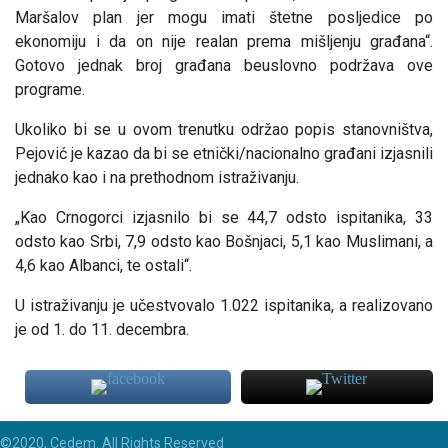
Maršalov plan jer mogu imati štetne posljedice po
ekonomiju i da on nije realan prema mišljenju građana“.
Gotovo jednak broj građana beuslovno podržava ove
programe.
Ukoliko bi se u ovom trenutku održao popis stanovništva,
Pejović je kazao da bi se etnički/nacionalno građani izjasnili
jednako kao i na prethodnom istraživanju.
„Kao Crnogorci izjasnilo bi se 44,7 odsto ispitanika, 33
odsto kao Srbi, 7,9 odsto kao Bošnjaci, 5,1 kao Muslimani, a
4,6 kao Albanci, te ostali“.
U istraživanju je učestvovalo 1.022 ispitanika, a realizovano
je od 1. do 11. decembra.
©2020, Cedem. All Rights Reserved