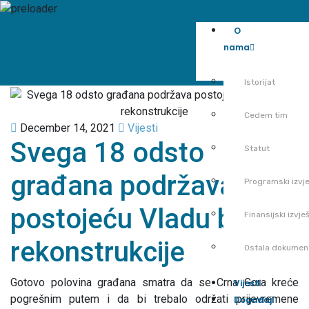
O
nama
Istorijat
Cedem tim
December 14, 2021
Vijesti
Svega 18 odsto
Statut
građana podržava
Programski izvje
postojeću Vladu bez
Finansijski izvješ
rekonstrukcije
Ostala dokumen
Gotovo polovina građana smatra da se Crna Gora kreće
Vijesti
pogrešnim putem i da bi trebalo održati prijevremene
Događaji