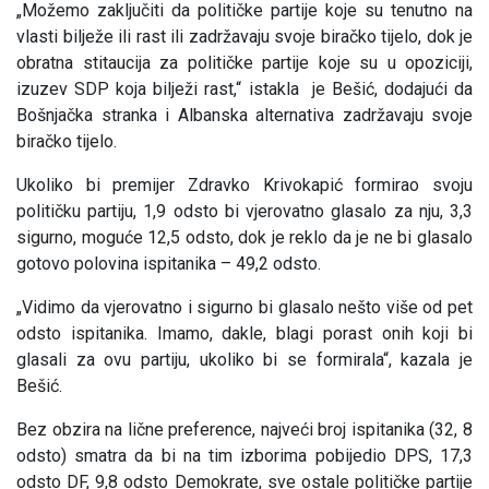
„Možemo zaključiti da političke partije koje su tenutno na
vlasti bilježe ili rast ili zadržavaju svoje biračko tijelo, dok je
obratna stitaucija za političke partije koje su u opoziciji,
izuzev SDP koja bilježi rast,“ istakla je Bešić, dodajući da
Bošnjačka stranka i Albanska alternativa zadržavaju svoje
biračko tijelo.
Ukoliko bi premijer Zdravko Krivokapić formirao svoju
političku partiju, 1,9 odsto bi vjerovatno glasalo za nju, 3,3
sigurno, moguće 12,5 odsto, dok je reklo da je ne bi glasalo
gotovo polovina ispitanika – 49,2 odsto.
„Vidimo da vjerovatno i sigurno bi glasalo nešto više od pet
odsto ispitanika. Imamo, dakle, blagi porast onih koji bi
glasali za ovu partiju, ukoliko bi se formirala“, kazala je
Bešić.
Bez obzira na lične preference, najveći broj ispitanika (32, 8
odsto) smatra da bi na tim izborima pobijedio DPS, 17,3
odsto DF, 9,8 odsto Demokrate, sve ostale političke partije