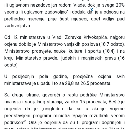
ili uglavnom nezadovoljan radom Vlade, dok je svega 20%
X
veoma ili uglavnom zadovoljno“ i dodala da je u odnosu na
prethodno mjerenje, prije šest mjeseci, opet vidljiv pad
zadovoljstva.
Od 12 ministarstva u Vladi Zdravka Krivokapića, najgoru
ocjenu dobilo je Ministarstvo vanjskih poslova (18,7 odsto),
Ministarstvo prosvjete, nauke, kulture i sporta (18,4) i na
kraju Ministarstvo pravde, ljudskih i manjinskih prava (16
odsto).
U posljednjih pola godine, prosječna ocjena svih
ministarstava je u padu i to sa 28,8 na 26,5 procenata.
Sa druge strane, govoreći o rastu podrške Ministarstvo
finansija i socijalnog staranja, za oko 15 procenata, Bešić je
ocijenila da je „očigledno da su u skorije vrijeme
predstavljeni programi ministra Spajića rezultirali većom
podrškom“. Ona je ocijenila da su ti programi doprinijeli i