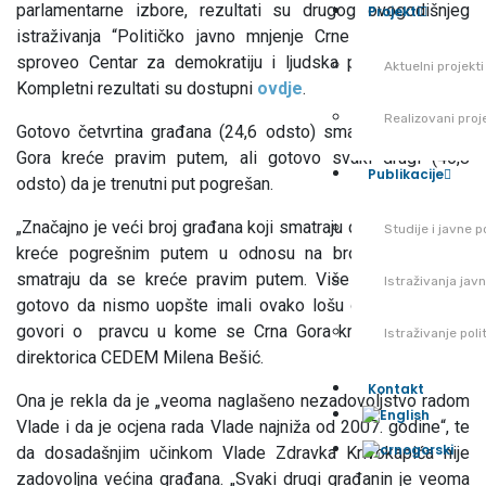
parlamentarne izbore, rezultati su drugog ovogodišnjeg
Projekti
istraživanja “Političko javno mnjenje Crne Gore” koje je
sproveo Centar za demokratiju i ljudska prava (CEDEM).
Aktuelni projekti
Kompletni rezultati su dostupni
ovdje
.
Realizovani proj
Gotovo četvrtina građana (24,6 odsto) smatra da se Crna
Gora kreće pravim putem, ali gotovo svaki drugi (46,8
Publikacije
odsto) da je trenutni put pogrešan.
„Značajno je veći broj građana koji smatraju da se Crna Gora
Studije i javne po
kreće pogrešnim putem u odnosu na broj građana koji
smatraju da se kreće pravim putem. Više od 10 godina,
Istraživanja jav
gotovo da nismo uopšte imali ovako lošu ocjenu kada se
govori o pravcu u kome se Crna Gora kreće”, kazala je
Istraživanje pol
direktorica CEDEM Milena Bešić.
Kontakt
Ona je rekla da je „veoma naglašeno nezadovoljstvo radom
Vlade i da je ocjena rada Vlade najniža od 2007. godine“, te
da dosadašnjim učinkom Vlade Zdravka Krivokapića nije
zadovoljna većina građana. „Svaki drugi građanin je veoma