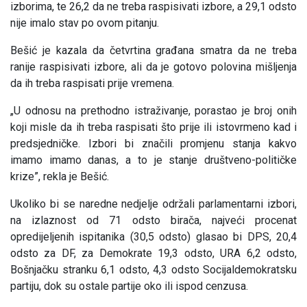
izborima, te 26,2 da ne treba raspisivati izbore, a 29,1 odsto
nije imalo stav po ovom pitanju.
Bešić je kazala da četvrtina građana smatra da ne treba
ranije raspisivati izbore, ali da je gotovo polovina mišljenja
da ih treba raspisati prije vremena.
„U odnosu na prethodno istraživanje, porastao je broj onih
koji misle da ih treba raspisati što prije ili istovrmeno kad i
predsjedničke. Izbori bi značili promjenu stanja kakvo
imamo imamo danas, a to je stanje društveno-političke
krize”, rekla je Bešić.
Ukoliko bi se naredne nedjelje održali parlamentarni izbori,
na izlaznost od 71 odsto birača, najveći procenat
opredijeljenih ispitanika (30,5 odsto) glasao bi DPS, 20,4
odsto za DF, za Demokrate 19,3 odsto, URA 6,2 odsto,
Bošnjačku stranku 6,1 odsto, 4,3 odsto Socijaldemokratsku
partiju, dok su ostale partije oko ili ispod cenzusa.