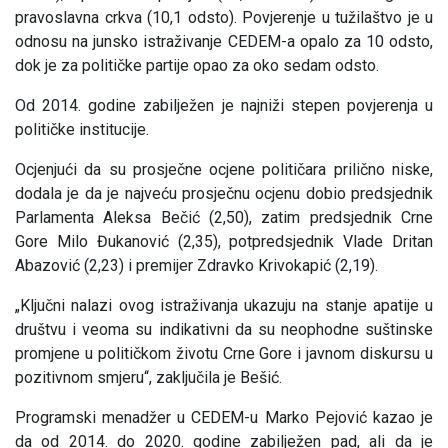
pravoslavna crkva (10,1 odsto). Povjerenje u tužilaštvo je u
odnosu na junsko istraživanje CEDEM-a opalo za 10 odsto,
dok je za političke partije opao za oko sedam odsto.
Od 2014. godine zabilježen je najniži stepen povjerenja u
političke institucije.
Ocjenjući da su prosječne ocjene političara prilično niske,
dodala je da je najveću prosječnu ocjenu dobio predsjednik
Parlamenta Aleksa Bečić (2,50), zatim predsjednik Crne
Gore Milo Đukanović (2,35), potpredsjednik Vlade Dritan
Abazović (2,23) i premijer Zdravko Krivokapić (2,19).
„Ključni nalazi ovog istraživanja ukazuju na stanje apatije u
društvu i veoma su indikativni da su neophodne suštinske
promjene u političkom životu Crne Gore i javnom diskursu u
pozitivnom smjeru“, zaključila je Bešić.
Programski menadžer u CEDEM-u Marko Pejović kazao je
da od 2014. do 2020. godine zabilježen pad, ali da je