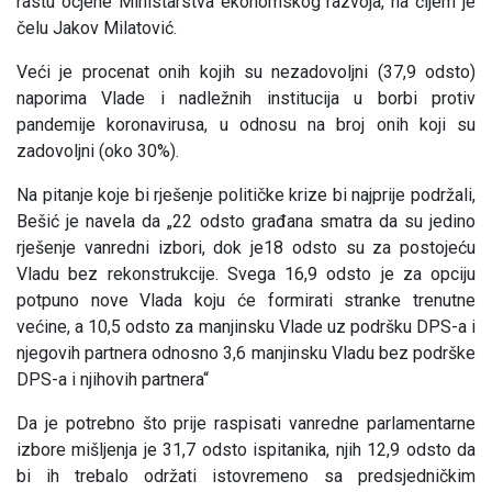
rastu ocjene Ministarstva ekonomskog razvoja, na čijem je
čelu Jakov Milatović.
Veći je procenat onih kojih su nezadovoljni (37,9 odsto)
naporima Vlade i nadležnih institucija u borbi protiv
pandemije koronavirusa, u odnosu na broj onih koji su
zadovoljni (oko 30%).
Na pitanje koje bi rješenje političke krize bi najprije podržali,
Bešić je navela da „22 odsto građana smatra da su jedino
rješenje vanredni izbori, dok je18 odsto su za postojeću
Vladu bez rekonstrukcije. Svega 16,9 odsto je za opciju
potpuno nove Vlada koju će formirati stranke trenutne
većine, a 10,5 odsto za manjinsku Vlade uz podršku DPS-a i
njegovih partnera odnosno 3,6 manjinsku Vladu bez podrške
DPS-a i njihovih partnera“
Da je potrebno što prije raspisati vanredne parlamentarne
izbore mišljenja je 31,7 odsto ispitanika, njih 12,9 odsto da
bi ih trebalo održati istovremeno sa predsjedničkim