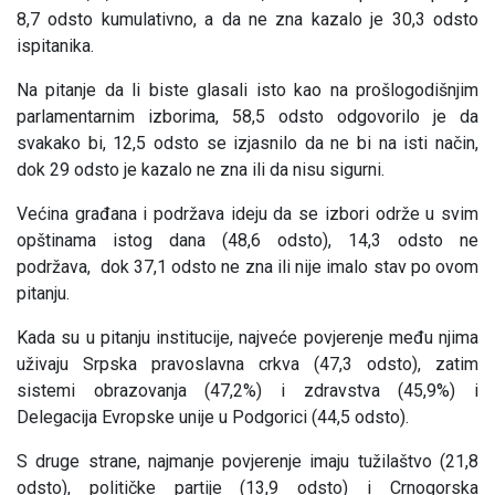
8,7 odsto kumulativno, a da ne zna kazalo je 30,3 odsto
ispitanika.
Na pitanje da li biste glasali isto kao na prošlogodišnjim
parlamentarnim izborima, 58,5 odsto odgovorilo je da
svakako bi, 12,5 odsto se izjasnilo da ne bi na isti način,
dok 29 odsto je kazalo ne zna ili da nisu sigurni.
Većina građana i podržava ideju da se izbori održe u svim
opštinama istog dana (48,6 odsto), 14,3 odsto ne
podržava, dok 37,1 odsto ne zna ili nije imalo stav po ovom
pitanju.
Kada su u pitanju institucije, najveće povjerenje među njima
uživaju Srpska pravoslavna crkva (47,3 odsto), zatim
sistemi obrazovanja (47,2%) i zdravstva (45,9%) i
Delegacija Evropske unije u Podgorici (44,5 odsto).
S druge strane, najmanje povjerenje imaju tužilaštvo (21,8
odsto), političke partije (13,9 odsto) i Crnogorska