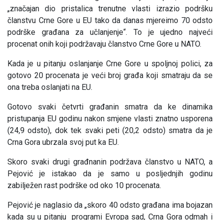
„značajan dio pristalica trenutne vlasti izrazio podršku
članstvu Crne Gore u EU tako da danas mjereimo 70 odsto
podrške građana za učlanjenje“. To je ujedno najveći
procenat onih koji podržavaju članstvo Crne Gore u NATO.
Kada je u pitanju oslanjanje Crne Gore u spoljnoj polici, za
gotovo 20 procenata je veći broj građa koji smatraju da se
ona treba oslanjati na EU.
Gotovo svaki četvrti građanin smatra da ke dinamika
pristupanja EU godinu nakon smjene vlasti znatno usporena
(24,9 odsto), dok tek svaki peti (20,2 odsto) smatra da je
Crna Gora ubrzala svoj put ka EU.
Skoro svaki drugi građnanin podržava članstvo u NATO, a
Pejović je istakao da je samo u posljednjih godinu
zabilježen rast podrške od oko 10 procenata.
Pejović je naglasio da „skoro 40 odsto građana ima bojazan
kada su u pitanju programi Evropa sad, Crna Gora odmah i