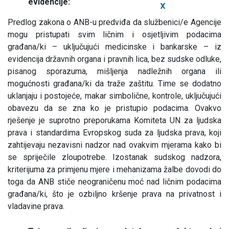
evidencije:
X
Predlog zakona o ANB-u predviđa da službenici/e Agencije
mogu pristupati svim ličnim i osjetljivim podacima
građana/ki – uključujući medicinske i bankarske – iz
evidencija državnih organa i pravnih lica, bez sudske odluke,
pisanog sporazuma, mišljenja nadležnih organa ili
mogućnosti građana/ki da traže zaštitu. Time se dodatno
uklanjaju i postojeće, makar simbolične, kontrole, uključujući
obavezu da se zna ko je pristupio podacima. Ovakvo
rješenje je suprotno preporukama Komiteta UN za ljudska
prava i standardima Evropskog suda za ljudska prava, koji
zahtijevaju nezavisni nadzor nad ovakvim mjerama kako bi
se spriječile zloupotrebe. Izostanak sudskog nadzora,
kriterijuma za primjenu mjere i mehanizama žalbe dovodi do
toga da ANB stiče neograničenu moć nad ličnim podacima
građana/ki, što je ozbiljno kršenje prava na privatnost i
vladavine prava.