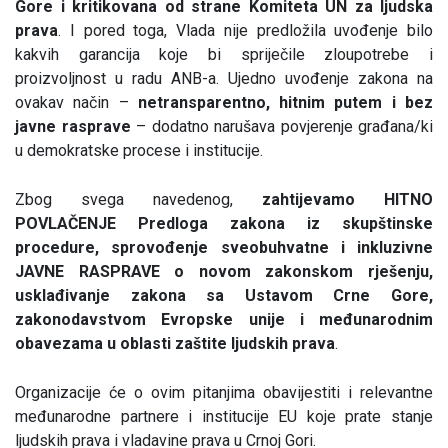
Gore i kritikovana od strane Komiteta UN za ljudska
prava
. I pored toga, Vlada nije predložila uvođenje bilo
kakvih garancija koje bi spriječile zloupotrebe i
proizvoljnost u radu ANB-a. Ujedno uvođenje zakona na
ovakav način –
netransparentno, hitnim putem i bez
javne rasprave
– dodatno narušava povjerenje građana/ki
u demokratske procese i institucije.
Zbog svega navedenog,
zahtijevamo HITNO
POVLAČENJE Predloga zakona iz skupštinske
procedure, sprovođenje sveobuhvatne i inkluzivne
JAVNE RASPRAVE o novom zakonskom rješenju,
usklađivanje zakona sa Ustavom Crne Gore,
zakonodavstvom Evropske unije i međunarodnim
obavezama u oblasti zaštite ljudskih prava
.
Organizacije će o ovim pitanjima obavijestiti i relevantne
međunarodne partnere i institucije EU koje prate stanje
ljudskih prava i vladavine prava u Crnoj Gori.