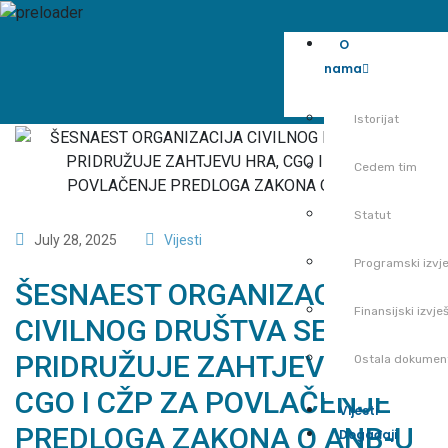
O
nama
Istorijat
Cedem tim
Statut
July 28, 2025
Vijesti
Programski izvje
ŠESNAEST ORGANIZACIJA
Finansijski izvješ
CIVILNOG DRUŠTVA SE
PRIDRUŽUJE ZAHTJEVU HRA,
Ostala dokumen
CGO I CŽP ZA POVLAČENJE
Vijesti
PREDLOGA ZAKONA O ANB-U
Događaji