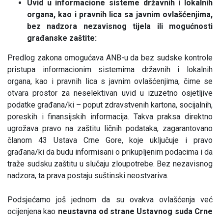
Uvid u informacione sisteme državnih i lokalnih
organa, kao i pravnih lica sa javnim ovlašćenjima,
bez nadzora nezavisnog tijela ili mogućnosti
građanske zaštite:
Predlog zakona omogućava ANB-u da bez sudske kontrole
pristupa informacionim sistemima državnih i lokalnih
organa, kao i pravnih lica s javnim ovlašćenjima, čime se
otvara prostor za neselektivan uvid u izuzetno osjetljive
podatke građana/ki – poput zdravstvenih kartona, socijalnih,
poreskih i finansijskih informacija. Takva praksa direktno
ugrožava pravo na zaštitu ličnih podataka, zagarantovano
članom 43 Ustava Crne Gore, koje uključuje i pravo
građana/ki da budu informisani o prikupljenim podacima i da
traže sudsku zaštitu u slučaju zloupotrebe. Bez nezavisnog
nadzora, ta prava postaju suštinski neostvariva.
Podsjećamo još jednom da su ovakva ovlašćenja već
ocijenjena kao
neustavna od strane Ustavnog suda Crne