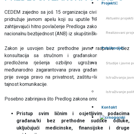
Projekti
CEDEM zajedno sa još 15 organizacija civilnog društva se
Aktuelni projekti
pridružuje javnom apelu koji su uputile HRA, CGO i CŽP,
zahtijevajući hitno povlačenje Predloga zakona o Agenciji za
Realizovani proj
nacionalnu bezbjednost (ANB) iz skupštinske procedure.
Zakon je usvojen bez prethodne javne rasprave i bez
Publikacije
konsultacija sa stručnom i građanskom javnošću, a
predložena rješenja ozbiljno ugrožavaju ustavna i
Studije i javne po
međunarodno zagarantovana prava građana i građanki –
prije svega pravo na privatnost, zaštitu ličnih podataka i
Istraživanja jav
tajnost komunikacije.
Istraživanje pol
Posebno zabrinjava što Predlog zakona omogućava:
Kontakt
Pristup svim ličnim i osjetljivim podacima
građana/ki bez prethodne sudske odluke,
uključujući medicinske, finansijske i druge