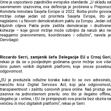
čime je uspostavio zajedničke evropske standarde. „U skladu sa
savremenim izazovima, ova definicija je proširena u Preporuci
Komiteta ministara Savjeta Evrope iz 2022. Borba protiv govora
mržnje ostaje jedan od prioriteta Savjeta Evrope, što je
naglašeno i u Novom demokratskom paktu za Evropu. Jedan od
ključnih ciljeva Pakta jeste zaštita demokracije i društvene
kohezije – koje govor mržnje može ozbiljno da naruši ako ne
reagujemo pravovremeno, koordinisano i odlučno“, navela je
Dervišagić.
Riccardo Serri, zamjenik šefa Delegacije EU u Crnoj Gori
,
rekao je da se u posljednjim godinama govor mržnje sve više
širio putem velikih digitalnih platformi, koje snose posebnu
odgovornost.
„EU je preduzela odlučne korake kako bi se ovo adresiralo,
naročito kroz Digital Services Act, koji jača odgovornost,
transparentnost i zaštitu osnovnih prava online. Naš pristup se
zasniva na jednostavnom pravilu: ono što je ilegalno offline,
ilegalno je i online, i EU će primjenjivati ova pravila bez obzira na
veličinu ili moć digitalnih platformi“, rekao je Serri.