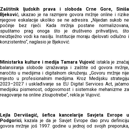
Zaštitnik ljudskih prava i sloboda Crne Gore, Siniša
Bjekovi
ć, ukazao je na razmjere govora mržnje online i rizike
njegove eskalacije ukoliko se ne adresira. „Nijedan sukob ne
počinje bez riječi. Kada mržnja postane normalizovana,
spuštamo prag onoga što je društveno prihvatljivo, što
neizbježno vodi ka nasilju. Institucije moraju djelovati odlučno i
konzistentno“, naglasio je Bjeković.
Ministarka kulture i medija Tamara Vujović
istakla je značaj
balansiranja slobode izražavanja i zaštite od govora mržnje,
naročito u medijima i digitalnom okruženju. „Govoru mržnje nije
mjesto u profesionalnim medijima. Kroz Medijsku strategiju
2023–2027 i usklađivanje sa EU Digital Services Act, jačamo
medijsku pismenost, odgovornost i sistemske mehanizme za
reagovanje na online zloupotrebe“, rekla je Vujović.
Lejla Dervišagić, šefica kancelarije Savjeta Evrope u
Podgorici
, kazala je da je Savjet Evrope dao prvu definiciju
govora mržnje još 1997. godine u jednoj od svojih preporuka,