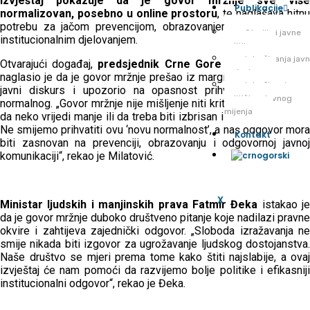
izvještaj pokazuje da je govor mržnje sve više
Publikacije
normalizovan, posebno u online prostoru
, te naglašava hitn
potrebu za jačom prevencijom, obrazovanjem i koordiniranim
Studije i javne
institucionalnim djelovanjem.
politike
Istraživanja jav
Otvarajući događaj,
predsjednik Crne Gore Jakov Milatovi
mnjenja
naglasio je da je govor mržnje prešao iz margina u svakodnevni
Istraživanje
javni diskurs i upozorio na opasnost prihvatanja toga kao
političkog javnog
normalnog. „Govor mržnje nije mišljenje niti kritika – to je poruka
mijenja
da neko vrijedi manje ili da treba biti izbrisan iz javnog prostora.
Ne smijemo prihvatiti ovu ‘novu normalnost’, a naš odgovor mora
Kontakt
biti zasnovan na prevenciji, obrazovanju i odgovornoj javnoj
komunikaciji“, rekao je Milatović.
X
Ministar ljudskih i manjinskih prava Fatmir Đeka
istakao je
da je govor mržnje duboko društveno pitanje koje nadilazi pravne
okvire i zahtijeva zajednički odgovor. „Sloboda izražavanja ne
smije nikada biti izgovor za ugrožavanje ljudskog dostojanstva.
Naše društvo se mjeri prema tome kako štiti najslabije, a ovaj
izvještaj će nam pomoći da razvijemo bolje politike i efikasniji
institucionalni odgovor“, rekao je Đeka.