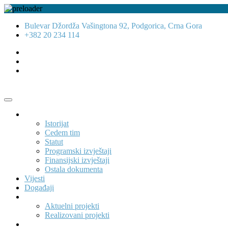
Bulevar Džordža Vašingtona 92, Podgorica, Crna Gora
+382 20 234 114
O nama
Istorijat
Cedem tim
Statut
Programski izvještaji
Finansijski izvještaji
Ostala dokumenta
Vijesti
Događaji
Projekti
Aktuelni projekti
Realizovani projekti
Publikacije