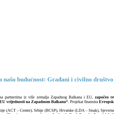
našu budućnost: Građani i civilno društvo
 sa partnerima iz više zemalja Zapadnog Balkana i EU,
započeo re
ju EU vrijednosti na Zapadnom Balkanu“
. Projekat finansira
Evropsk
banije (ACT – Center), Srbije (BCSP), Hrvatske (LDA – Sisak), Sje