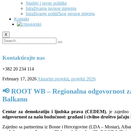
Studije i javne politike
Istraživanja javnog mnjenja
Istraživanje političkog javnog mijenja
Kontakt
X
Kontaktirajte nas
+382 20 234 114
February 17, 2026
Aktuelni projekti
,
projekti 2026
📢 ROOT WB – Regionalna odgovornost za 
Balkanu
Centar za demokratiju i ljudska prava (CEDEM)
, je zajedno
odgovornost za našu budućnost: građani i civilno društvo jača
Zajedno sa partnerima iz Bosne i Hercegovine (LDA – Mostar), Al