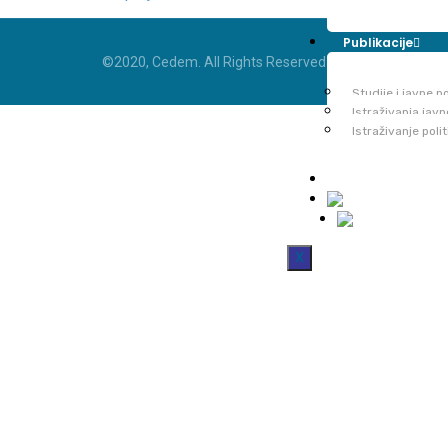
Publikacije
©2020, Cedem. All Rights Reserved
Studije i javne po
Istraživanja jav
Istraživanje poli
Kontakt
X