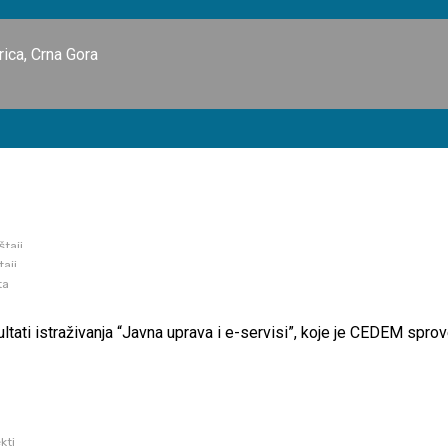
ica, Crna Gora
avi
štaji
taji
njenja “Javna uprava i e-servisi”
ta
ltati istraživanja “Javna uprava i e-servisi”, koje je CEDEM spro
kti