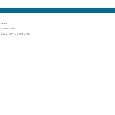
Created with
BildStudio
.
litike
nog mnjenja
tičkog javnog mijenja