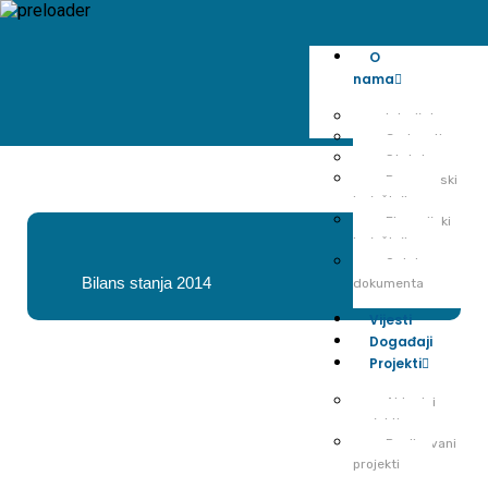
O
nama
Istorijat
Cedem tim
Statut
Programski
izvještaji
Finansijski
izvještaji
Ostala
Bilans stanja 2014
dokumenta
Vijesti
Događaji
Projekti
Aktuelni
projekti
Realizovani
projekti