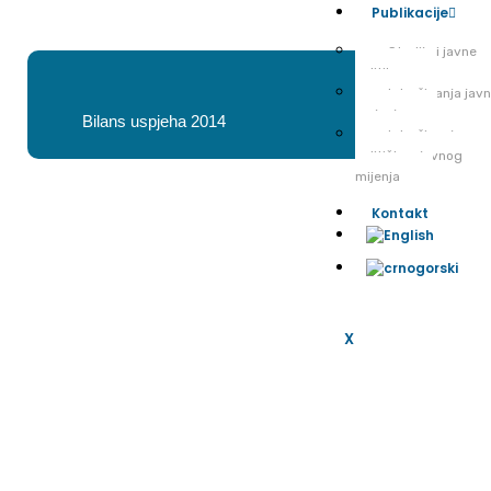
Publikacije
Studije i javne
politike
Istraživanja jav
mnjenja
Bilans uspjeha 2014
Istraživanje
političkog javnog
mijenja
Kontakt
X