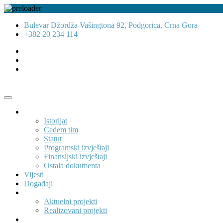
Bulevar Džordža Vašingtona 92, Podgorica, Crna Gora
+382 20 234 114
O nama
Istorijat
Cedem tim
Statut
Programski izvještaji
Finansijski izvještaji
Ostala dokumenta
Vijesti
Događaji
Projekti
Aktuelni projekti
Realizovani projekti
Publikacije