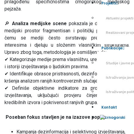
prilagođenu specifičnostima crnogorskog medijskog
Projekti
pejzaža.
Aktuelni projekti
🔎
Analiza medijske scene
pokazala je da je crnogorski
medijski prostor fragmentisan i politički polarizovan, pri
Realizovani proj
čemu se mediji često svrstavaju prema političkim
interesima i djeluju u složenim vlasničkim strukturama.
Publikacije
Upravo zbog toga, metodologija je osmišljena da:
✔ Kategorizuje medije prema vlasništvu, uređivačkoj politici
Studije i javne po
i istoriji izvještavanja o ljudskim pravima.
✔ Identifikuje obrasce pristrasnosti, dezinformacija i etičkih
Istraživanja jav
kršenja analizom ranijih kontroverznih slučajeva.
✔ Definiše objektivne indikatore za procjenu kvaliteta
Istraživanje pol
izvještavanja, uključujući provjeru činjenica, upotrebu
kredibilnih izvora i pokrivenost ranjivih grupa.
Kontakt
Poseban fokus stavljen je na izazove poput:
Kampanja dezinformacija i selektivnog izvještavanja,