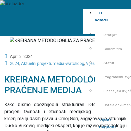
O
nama
Istorijat
Cedem tim
April 3, 2024
Statut
2024
,
Aktuelni projekti
,
media-watchdog
,
Vijesti
KREIRANA METODOLOGIJA ZA
Programski izvje
PRAĆENJE MEDIJA
Finansijski izvješ
Kako bismo obezbijedili strukturiran i temeljan pristup
Ostala dokumen
procjeni tačnosti i etičnosti medijskog izvještavanja o
kršenjima ljudskih prava u Crnoj Gori, angažovan je stručnjak
Vijesti
Duško Vuković, medijski ekspert, koji je razvio metodologiju
Događaji