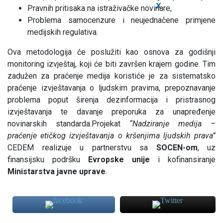
X
Pravnih pritisaka na istraživačke novinare,
Problema samocenzure i neujednačene primjene
medijskih regulativa.
Ova metodologija će poslužiti kao osnova za godišnji
monitoring izvještaj, koji će biti završen krajem godine. Tim
zadužen za praćenje medija koristiće je za sistematsko
praćenje izvještavanja o ljudskim pravima, prepoznavanje
problema poput širenja dezinformacija i pristrasnog
izvještavanja te davanje preporuka za unapređenje
novinarskih standarda.Projekat
“Nadziranje medija –
praćenje etičkog izvještavanja o kršenjima ljudskih prava”
CEDEM realizuje u partnerstvu sa
SOCEN-om
, uz
finansijsku podršku
Evropske unije
i kofinansiranje
Ministarstva javne uprave
.