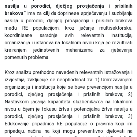
nasilja u porodici, dječjeg prosjačenja i prisilnih
brakova“
ima za
cilj
da doprinese sprječavanju i suzbijanju
nasilja u porodici, dječjeg prosjačenja i prisilnih brakova
među RE populacijom, kroz jačanje multisektorske,
koordinisane saradnje svih relevantnih institucija,
organizacija i ustanova na lokalnom nivou koja će rezultirati
kreiranjem jedinstvenih mehanizama za rješavanje
pomenutih problema.
Kroz analizu prethodno navedenih relevantnih istražovanja i
izvještaja, zaključuje se neophodnost za: 1) Umrežavanjem
organizacija i institucija koje se bave prevencijom nasilja u
porodici, dječjeg prosjačenja i prisilnih brakova; 2)
Nastavkom jačanja kapaciteta službenika/ca na lokalnom
nivou u čijem je fokusu žrtva i potencijalna žrtva nasilja u
porodici, dječjeg prosjačenja i prisilnih brakova; 3)
Edukovanje pripadnica RE populacije o pravima koja im
pripadaju, načinu na koji mogu preventivno djelovati na