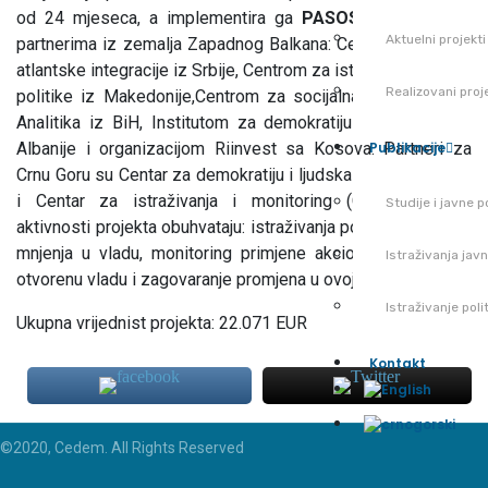
od 24 mjeseca, a implementira ga
PASOS
u saradnji sa
Aktuelni projekti
partnerima iz zemalja Zapadnog Balkana: Centrom za evro-
atlantske integracije iz Srbije, Centrom za istraživanja i javne
Realizovani proj
politike iz Makedonije,Centrom za socijalna istraživanja –
Analitika iz BiH, Institutom za demokratiju i medijaciju iz
Albanije i organizacijom Riinvest sa Kosova. Partneri za
Publikacije
Crnu Goru su Centar za demokratiju i ljudska prava (CEDEM)
i Centar za istraživanja i monitoring (CEMI). Ključne
Studije i javne po
aktivnosti projekta obuhvataju: istraživanja povjerenja javnog
mnjenja u vladu, monitoring primjene akcionih planova za
Istraživanja jav
otvorenu vladu i zagovaranje promjena u ovoj oblasti.
Istraživanje pol
Ukupna vrijednist projekta: 22.071 EUR
Kontakt
©2020, Cedem. All Rights Reserved