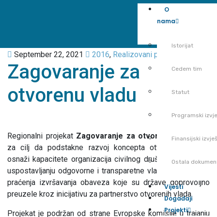
O
nama
Istorijat
September 22, 2021
2016
,
Realizovani projekti
Zagovaranje za
Cedem tim
otvorenu vladu
Statut
Programski izvje
Regionalni projekat
Zagovaranje za otvorenu vladu
ima
Finansijski izvješ
za cilj da podstakne razvoj koncepta otvorene vlade i
osnaži kapacitete organizacija civilnog društva da utiču na
Ostala dokumen
uspostavljanju odgovorne i transparetne vlasti kroz proces
praćenja izvršavanja obaveza koje su države dobrovoljno
Vijesti
preuzele kroz inicijativu za partnerstvo otvorenih vlada.
Događaji
Projekti
Projekat je podržan od strane Evropske komisije u trajanju