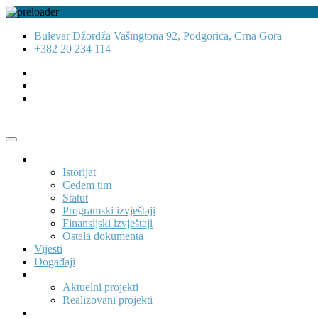
Bulevar Džordža Vašingtona 92, Podgorica, Crna Gora
+382 20 234 114
O nama
Istorijat
Cedem tim
Statut
Programski izvještaji
Finansijski izvještaji
Ostala dokumenta
Vijesti
Događaji
Projekti
Aktuelni projekti
Realizovani projekti
Publikacije